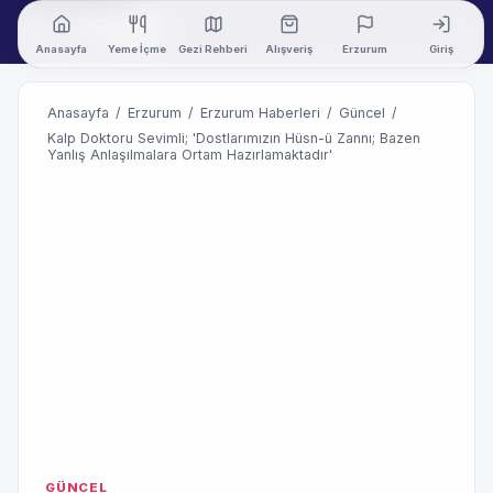
Anasayfa
Yeme İçme
Gezi Rehberi
Alışveriş
Erzurum
Giriş
Anasayfa
/
Erzurum
/
Erzurum Haberleri
/
Güncel
/
Kalp Doktoru Sevimli; 'Dostlarımızın Hüsn-ü Zannı; Bazen
Yanlış Anlaşılmalara Ortam Hazırlamaktadır'
GÜNCEL