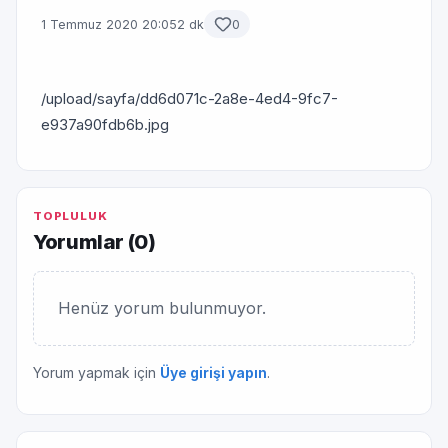
1 Temmuz 2020 20:05
2 dk
0
/upload/sayfa/dd6d071c-2a8e-4ed4-9fc7-
e937a90fdb6b.jpg
TOPLULUK
Yorumlar (
0
)
Henüz yorum bulunmuyor.
Yorum yapmak için
Üye girişi yapın
.