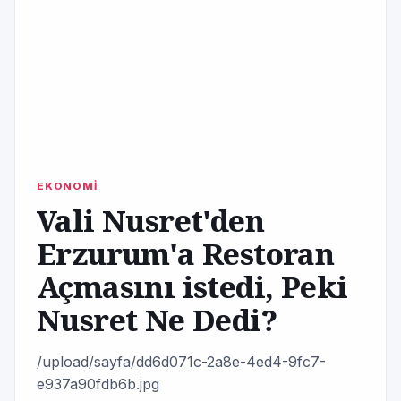
EKONOMİ
Vali Nusret'den
Erzurum'a Restoran
Açmasını istedi, Peki
Nusret Ne Dedi?
/upload/sayfa/dd6d071c-2a8e-4ed4-9fc7-
e937a90fdb6b.jpg