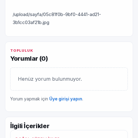
/upload/sayfa/05c81f0b-9bf0-4441-ad21-
3b1cc03af21b.jpg
TOPLULUK
Yorumlar (
0
)
Henüz yorum bulunmuyor.
Yorum yapmak için
Üye girişi yapın
.
İlgili İçerikler