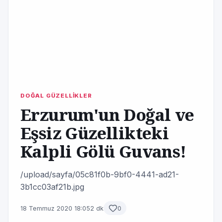
DOĞAL GÜZELLİKLER
Erzurum'un Doğal ve
Eşsiz Güzellikteki
Kalpli Gölü Guvans!
/upload/sayfa/05c81f0b-9bf0-4441-ad21-
3b1cc03af21b.jpg
18 Temmuz 2020 18:05
2 dk
0