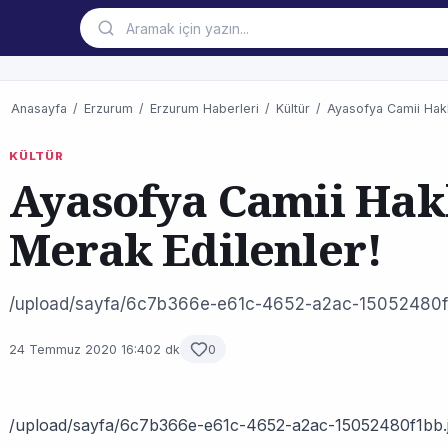
Anasayfa
/
Erzurum
/
Erzurum Haberleri
/
Kültür
/
Ayasofya Camii Hakk
KÜLTÜR
Ayasofya Camii Ha
Merak Edilenler!
/upload/sayfa/6c7b366e-e61c-4652-a2ac-15052480f
24 Temmuz 2020 16:40
2 dk
0
/upload/sayfa/6c7b366e-e61c-4652-a2ac-15052480f1bb.