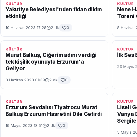
KÜLTÜR
KÜLTÜR
Yakutiye Belediyesi'nden fidan dikim
Nene H
etkinliği
Töreni 
10 Haziran 2023 17:28
2 dk
0
8 Haziran
KÜLTÜR
KÜLTÜR
Murat Balkuş, Ciğerim adını verdiği
İlk Ses
tek kişilik oyunuyla Erzurum'a
23 Mayıs 
Geliyor
3 Haziran 2023 01:39
2 dk
0
KÜLTÜR
KÜLTÜR
Erzurum Sevdalısı Tiyatrocu Murat
Liseli 
Balkuş Erzurum Hasretini Dile Getirdi
Vanya D
Sergile
19 Mayıs 2023 18:51
2 dk
0
5 Mayıs 2