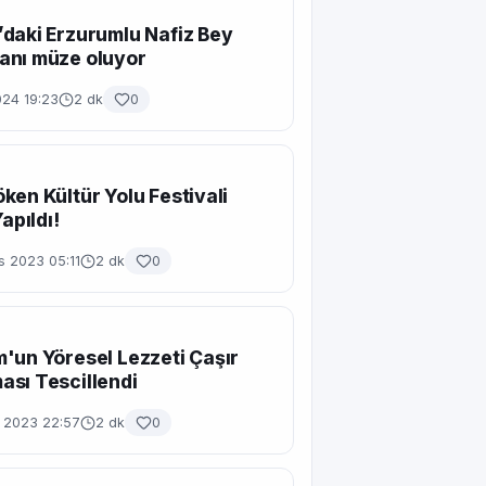
daki Erzurumlu Nafiz Bey
anı müze oluyor
024 19:23
2 dk
0
ken Kültür Yolu Festivali
Yapıldı!
s 2023 05:11
2 dk
0
'un Yöresel Lezzeti Çaşır
sı Tescillendi
 2023 22:57
2 dk
0