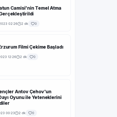
atun Camisi'nin Temel Atma
Gerçekleştirildi
 2023 02:26
2 dk
0
 Erzurum Filmi Çekime Başladı
2023 12:26
2 dk
0
Gençler Antov Çehov'un
ayı Oyunu ile Yeteneklerini
diler
023 00:23
2 dk
0