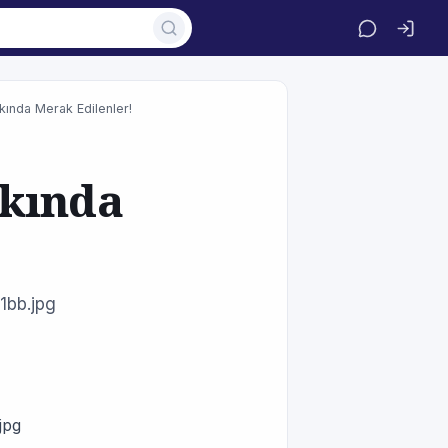
ında Merak Edilenler!
kkında
1bb.jpg
jpg