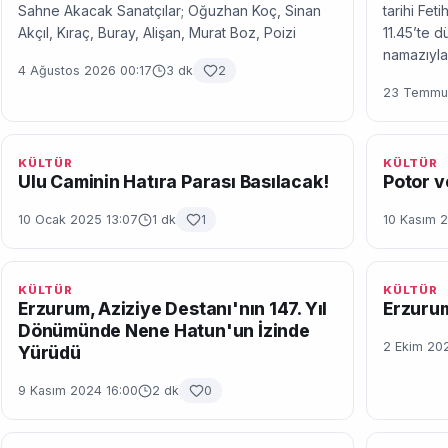
Sahne Akacak Sanatçılar; Oğuzhan Koç, Sinan
tarihi Fe
Akçıl, Kıraç, Buray, Alişan, Murat Boz, Poizi
11.45’te 
namazıyla
4 Ağustos 2026 00:17
3 dk
2
23 Temmuz
KÜLTÜR
KÜLTÜR
Ulu Caminin Hatıra Parası Basılacak!
Potor v
10 Ocak 2025 13:07
1 dk
1
10 Kasım 
KÜLTÜR
KÜLTÜR
Erzurum, Aziziye Destanı'nın 147. Yıl
Erzurum
Dönümünde Nene Hatun'un İzinde
2 Ekim 20
Yürüdü
9 Kasım 2024 16:00
2 dk
0