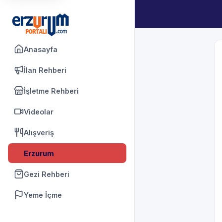
Anasayfa
İlan Rehberi
İşletme Rehberi
Videolar
Alışveriş
Erzurum
Gezi Rehberi
Yeme İçme