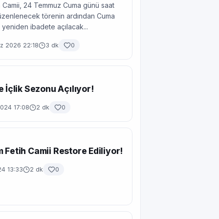
tih Camii, 24 Temmuz Cuma günü saat
düzenlenecek törenin ardından Cuma
 yeniden ibadete açılacak...
 2026 22:18
3 dk
0
e İçlik Sezonu Açılıyor!
2024 17:08
2 dk
0
 Fetih Camii Restore Ediliyor!
24 13:33
2 dk
0