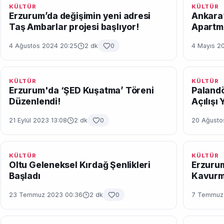
KÜLTÜR
KÜLTÜR
Erzurum’da değişimin yeni adresi
Ankara’
Taş Ambarlar projesi başlıyor!
Apartm
4 Ağustos 2024 20:25
2 dk
0
4 Mayıs 2
KÜLTÜR
KÜLTÜR
Erzurum'da ‘ŞED Kuşatma’ Töreni
Palandö
Düzenlendi!
Açılışı 
21 Eylül 2023 13:08
2 dk
0
20 Ağusto
KÜLTÜR
KÜLTÜR
Oltu Geleneksel Kırdağ Şenlikleri
Erzurum
Başladı
Kavurma
23 Temmuz 2023 00:36
2 dk
0
7 Temmuz