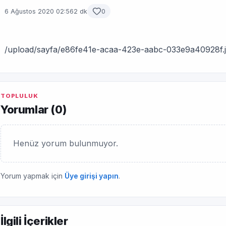
6 Ağustos 2020 02:56
2 dk
0
/upload/sayfa/e86fe41e-acaa-423e-aabc-033e9a40928f.
TOPLULUK
Yorumlar (
0
)
Henüz yorum bulunmuyor.
Yorum yapmak için
Üye girişi yapın
.
İlgili İçerikler