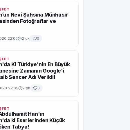
EŞFET
m’un Nevi Şahsına Münhasır
lçesinden Fotoğraflar ve
!
2020 22:06
2 dk
0
EŞFET
'da Ki Türkiye'nin En Büyük
anesine Zamanın Google'i
Saib Sencer Adı Verildi!
2020 22:05
2 dk
0
EŞFET
Abdülhamit Han'ın
'da ki Eserlerinden Küçük
öken Tabya!