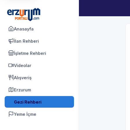
Anasayfa
İlan Rehberi
İşletme Rehberi
Videolar
Alışveriş
Erzurum
Gezi Rehberi
Yeme İçme