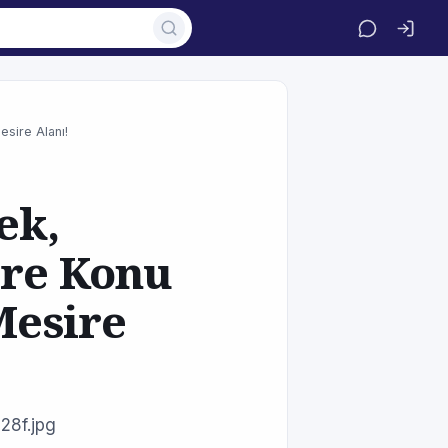
esire Alanı!
ek,
ere Konu
Mesire
28f.jpg