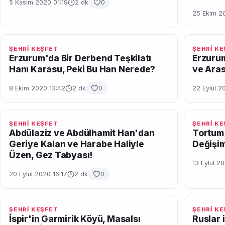
5 Kasım 2020 01:19
2 dk
0
25 Ekim 2
ŞEHRİ KEŞFET
ŞEHRİ K
Erzurum'da Bir Derbend Teşkilatı
Erzuru
Hanı Karasu, Peki Bu Han Nerede?
ve Aras
8 Ekim 2020 13:42
2 dk
0
22 Eylül 2
ŞEHRİ KEŞFET
ŞEHRİ K
Abdülaziz ve Abdülhamit Han'dan
Tortum
Geriye Kalan ve Harabe Haliyle
Değişim
Üzen, Gez Tabyası!
13 Eylül 2
20 Eylül 2020 16:17
2 dk
0
ŞEHRİ KEŞFET
ŞEHRİ K
İspir'in Garmirik Köyü, Masalsı
Ruslar 