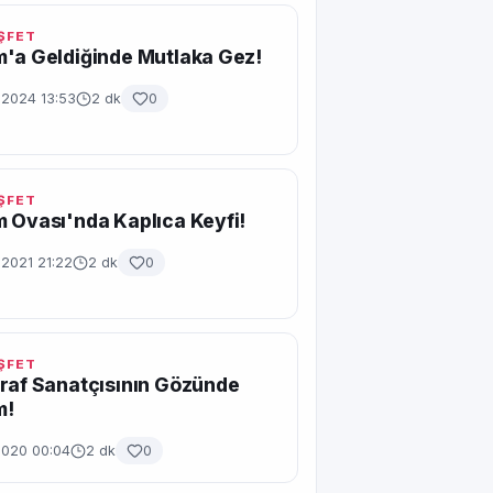
EŞFET
'a Geldiğinde Mutlaka Gez!
 2024 13:53
2 dk
0
EŞFET
 Ovası'nda Kaplıca Keyfi!
 2021 21:22
2 dk
0
EŞFET
raf Sanatçısının Gözünde
m!
2020 00:04
2 dk
0