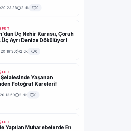
020 23:38
2 dk
0
EŞFET
m'dan Üç Nehir Karasu, Çoruh
 Üç Ayrı Denize Dökülüyor!
020 18:30
2 dk
0
EŞFET
 Şelalesinde Yaşanan
den Fotoğraf Kareleri!
020 13:59
2 dk
0
EŞFET
ile Yapılan Muharebelerde En