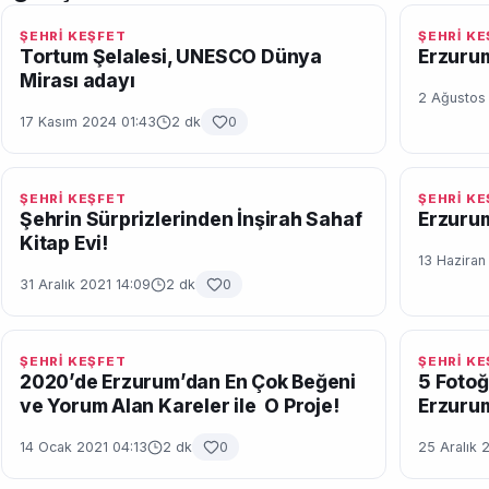
ŞEHRİ KEŞFET
ŞEHRİ K
Tortum Şelalesi, UNESCO Dünya
Erzurum
Mirası adayı
2 Ağustos
17 Kasım 2024 01:43
2 dk
0
ŞEHRİ KEŞFET
ŞEHRİ K
Şehrin Sürprizlerinden İnşirah Sahaf
Erzurum
Kitap Evi!
13 Haziran
31 Aralık 2021 14:09
2 dk
0
ŞEHRİ KEŞFET
ŞEHRİ K
2020’de Erzurum’dan En Çok Beğeni
5 Fotoğ
ve Yorum Alan Kareler ile O Proje!
Erzuru
14 Ocak 2021 04:13
2 dk
0
25 Aralık 