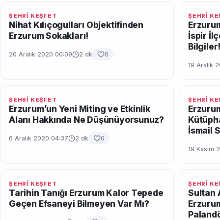
ŞEHRİ KEŞFET
ŞEHRİ K
Nihat Kılıçogulları Objektifinden
Erzuru
Erzurum Sokakları!
İspir İ
Bilgiler
20 Aralık 2020 00:09
2 dk
0
19 Aralık 
ŞEHRİ KEŞFET
ŞEHRİ K
Erzurum’un Yeni Miting ve Etkinlik
Erzurum
Alanı Hakkında Ne Düşünüyorsunuz?
Kütüph
İsmail 
6 Aralık 2020 04:37
2 dk
0
19 Kasım 
ŞEHRİ KEŞFET
ŞEHRİ K
Tarihin Tanığı Erzurum Kalor Tepede
Sultan 
Geçen Efsaneyi Bilmeyen Var Mı?
Erzurum
Paland