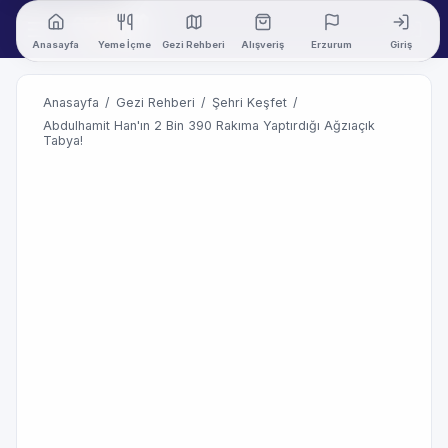
Anasayfa
Yeme İçme
Gezi Rehberi
Alışveriş
Erzurum
Giriş
Anasayfa
/
Gezi Rehberi
/
Şehri Keşfet
/
Abdulhamit Han'ın 2 Bin 390 Rakıma Yaptırdığı Ağzıaçık
Tabya!