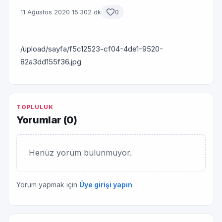
11 Ağustos 2020 15:30
2 dk
0
/upload/sayfa/f5c12523-cf04-4de1-9520-
82a3dd155f36.jpg
TOPLULUK
Yorumlar (
0
)
Henüz yorum bulunmuyor.
Yorum yapmak için
Üye girişi yapın
.