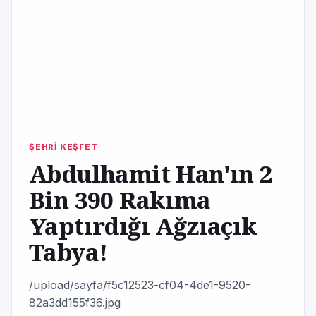
ŞEHRİ KEŞFET
Abdulhamit Han'ın 2
Bin 390 Rakıma
Yaptırdığı Ağzıaçık
Tabya!
/upload/sayfa/f5c12523-cf04-4de1-9520-
82a3dd155f36.jpg