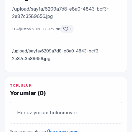
/upload/sayfa/6209a7d8-e8a0-4843-bcf3-
2e87c3589656.jpg
11 Ağustos 2020 17:07
2 dk
0
/upload/sayfa/6209a7d8-e8a0-4843-bcf3-
2e87c3589656.jpg
TOPLULUK
Yorumlar (
0
)
Henüz yorum bulunmuyor.
Yorum yapmak için
Üye girişi yapın
.