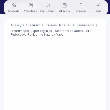
Anasayfa
Yeme İçme
Gezi Rehberi
Alışveriş
Erzurum
Giriş
Anasayfa
/
Erzurum
/
Erzurum Haberleri
/
Erzurumspor
/
Erzurumspor Süper Lig'in İlk Transferini Ekvadorlu Milli
Futbolcuyu Renklerine Katarak Yaptı!