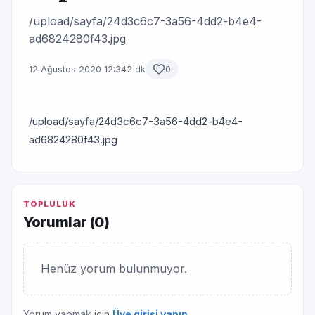
/upload/sayfa/24d3c6c7-3a56-4dd2-b4e4-
ad6824280f43.jpg
12 Ağustos 2020 12:34
2 dk
0
/upload/sayfa/24d3c6c7-3a56-4dd2-b4e4-
ad6824280f43.jpg
TOPLULUK
Yorumlar (
0
)
Henüz yorum bulunmuyor.
Yorum yapmak için
Üye girişi yapın
.