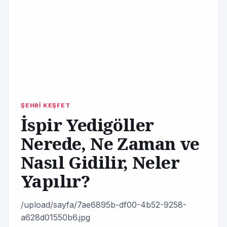
ŞEHRİ KEŞFET
İspir Yedigöller
Nerede, Ne Zaman ve
Nasıl Gidilir, Neler
Yapılır?
/upload/sayfa/7ae6895b-df00-4b52-9258-
a628d01550b6.jpg