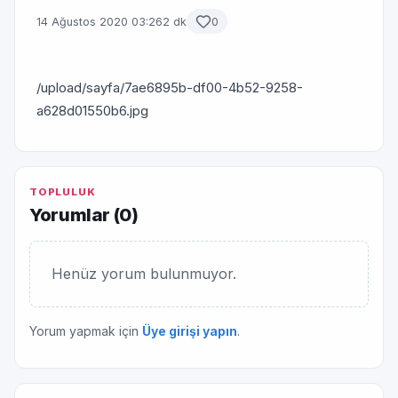
14 Ağustos 2020 03:26
2 dk
0
/upload/sayfa/7ae6895b-df00-4b52-9258-
a628d01550b6.jpg
TOPLULUK
Yorumlar (
0
)
Henüz yorum bulunmuyor.
Yorum yapmak için
Üye girişi yapın
.