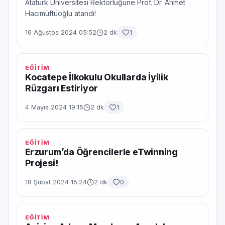
Atatürk Üniversitesi Rektörlüğüne Prof. Dr. Ahmet
Hacımüftüoğlu atandı!
16 Ağustos 2024 05:52
2 dk
1
EĞİTİM
Kocatepe İlkokulu Okullarda İyilik
Rüzgarı Estiriyor
4 Mayıs 2024 19:15
2 dk
1
EĞİTİM
Erzurum’da Öğrencilerle eTwinning
Projesi!
18 Şubat 2024 15:24
2 dk
0
EĞİTİM