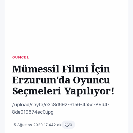
GÜNCEL
Mümessil Filmi İçin
Erzurum'da Oyuncu
Seçmeleri Yapılıyor!
/upload/sayfa/e3c8d692-6156-4a5c-89d4-
8de019674ec0.jpg
15 Ağustos 2020 17:44
2 dk
0