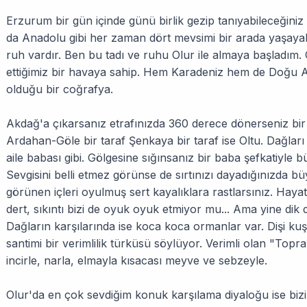
Erzurum bir gün içinde günü birlik gezip tanıyabileceğiniz 
da Anadolu gibi her zaman dört mevsimi bir arada yaşayabili
ruh vardır. Ben bu tadı ve ruhu Olur ile almaya başladım. 
ettiğimiz bir havaya sahip. Hem Karadeniz hem de Doğu
olduğu bir coğrafya.
Akdağ'a çıkarsanız etrafınızda 360 derece dönerseniz bir 
Ardahan-Göle bir taraf Şenkaya bir taraf ise Oltu. Dağları y
aile babası gibi. Gölgesine sığınsanız bir baba şefkatiyle b
Sevgisini belli etmez görünse de sırtınızı dayadığınızda bü
görünen içleri oyulmuş sert kayalıklara rastlarsınız. Hayat
dert, sıkıntı bizi de oyuk oyuk etmiyor mu... Ama yine di
Dağların karşılarında ise koca koca ormanlar var. Dişi kuş
santimi bir verimlilik türküsü söylüyor. Verimli olan "Top
incirle, narla, elmayla kısacası meyve ve sebzeyle.
Olur'da en çok sevdiğim konuk karşılama diyaloğu ise bizi