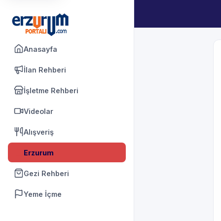
Anasayfa
İlan Rehberi
İşletme Rehberi
Videolar
Alışveriş
Erzurum
Gezi Rehberi
Yeme İçme