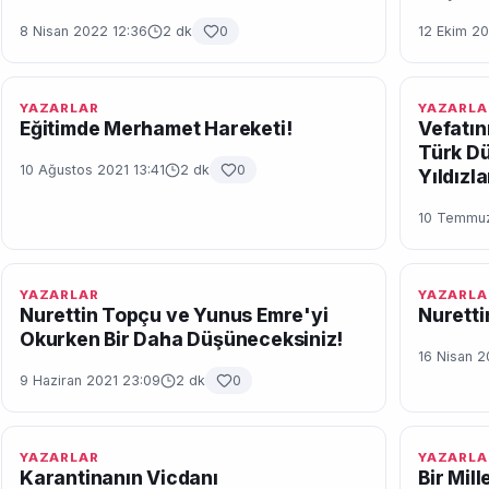
8 Nisan 2022 12:36
2 dk
0
12 Ekim 20
YAZARLAR
YAZARLA
Eğitimde Merhamet Hareketi!
Vefatın
Türk D
10 Ağustos 2021 13:41
2 dk
0
Yıldızl
10 Temmuz
YAZARLAR
YAZARLA
Nurettin Topçu ve Yunus Emre'yi
Nuretti
Okurken Bir Daha Düşüneceksiniz!
16 Nisan 2
9 Haziran 2021 23:09
2 dk
0
YAZARLAR
YAZARLA
Karantinanın Vicdanı
Bir Mil