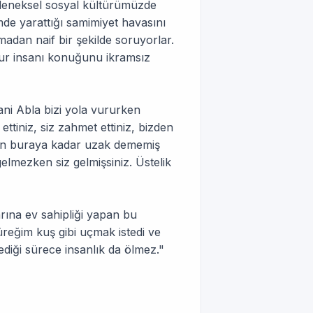
geleneksel sosyal kültürümüzde
mde yarattığı samimiyet havasını
dan naif bir şekilde soruyorlar.
ur insanı konuğunu ikramsız
ani Abla bizi yola vururken
ttiniz, siz zahmet ettiniz, bizden
için buraya kadar uzak dememiş
elmezken siz gelmişsiniz. Üstelik
rına ev sahipliği yapan bu
reğim kuş gibi uçmak istedi ve
ediği sürece insanlık da ölmez."