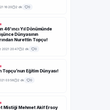
21 16:20
2 dk
0
R
ın 46'ıncı Yıl Dönümünde
üşünce Dünyasının
arından Nurettin Topçu!
 2021 20:47
2 dk
0
R
n Topçu’nun Eğitim Dünyası!
021 03:56
2 dk
0
R
let Mistiği Mehmet Akif Ersoy