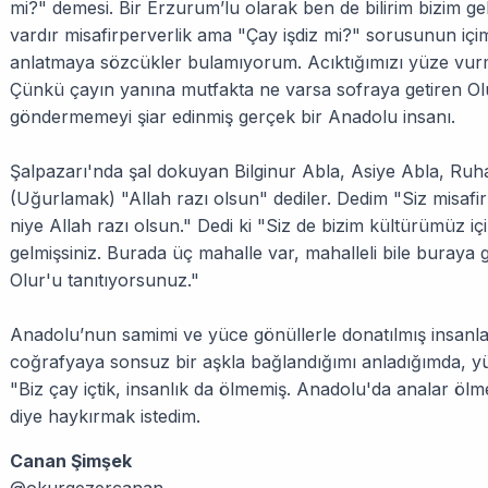
mi?" demesi. Bir Erzurum’lu olarak ben de bilirim bizim 
vardır misafirperverlik ama "Çay işdiz mi?" sorusunun içi
anlatmaya sözcükler bulamıyorum. Acıktığımızı yüze vurma
Çünkü çayın yanına mutfakta ne varsa sofraya getiren Ol
göndermemeyi şiar edinmiş gerçek bir Anadolu insanı.
Şalpazarı'nda şal dokuyan Bilginur Abla, Asiye Abla, Ruh
(Uğurlamak) "Allah razı olsun" dediler. Dedim "Siz misafir e
niye Allah razı olsun." Dedi ki "Siz de bizim kültürümüz 
gelmişsiniz. Burada üç mahalle var, mahalleli bile buraya g
Olur'u tanıtıyorsunuz."
Anadolu’nun samimi ve yüce gönüllerle donatılmış insanla
coğrafyaya sonsuz bir aşkla bağlandığımı anladığımda, yü
"Biz çay içtik, insanlık da ölmemiş. Anadolu'da analar ölm
diye haykırmak istedim.
Canan Şimşek