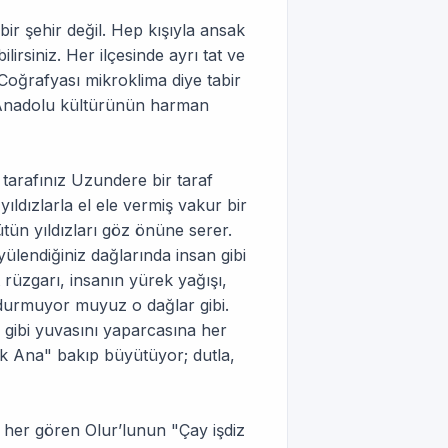
bir şehir değil. Hep kışıyla ansak
rsiniz. Her ilçesinde ayrı tat ve
Coğrafyası mikroklima diye tabir
 Anadolu kültürünün harman
tarafınız Uzundere bir taraf
ıldızlarla el ele vermiş vakur bir
ütün yıldızları göz önüne serer.
yülendiğiniz dağlarında insan gibi
 rüzgarı, insanın yürek yağışı,
k durmuyor muyuz o dağlar gibi.
 gibi yuvasını yaparcasına her
rak Ana" bakıp büyütüyor; dutla,
 her gören Olur’lunun "Çay işdiz