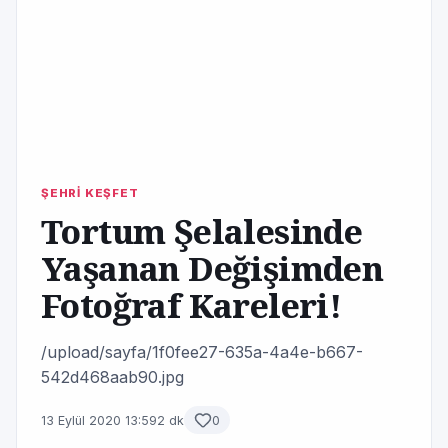
ŞEHRİ KEŞFET
Tortum Şelalesinde
Yaşanan Değişimden
Fotoğraf Kareleri!
/upload/sayfa/1f0fee27-635a-4a4e-b667-
542d468aab90.jpg
13 Eylül 2020 13:59
2 dk
0