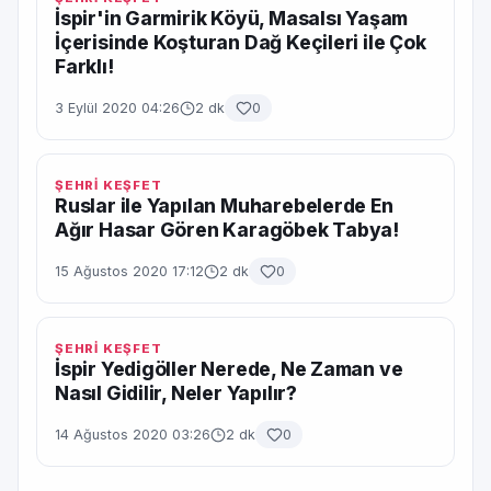
İspir'in Garmirik Köyü, Masalsı Yaşam
İçerisinde Koşturan Dağ Keçileri ile Çok
Farklı!
3 Eylül 2020 04:26
2 dk
0
ŞEHRİ KEŞFET
Ruslar ile Yapılan Muharebelerde En
Ağır Hasar Gören Karagöbek Tabya!
15 Ağustos 2020 17:12
2 dk
0
ŞEHRİ KEŞFET
İspir Yedigöller Nerede, Ne Zaman ve
Nasıl Gidilir, Neler Yapılır?
14 Ağustos 2020 03:26
2 dk
0