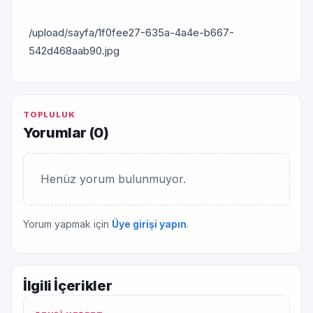
/upload/sayfa/1f0fee27-635a-4a4e-b667-
542d468aab90.jpg
TOPLULUK
Yorumlar (
0
)
Henüz yorum bulunmuyor.
Yorum yapmak için
Üye girişi yapın
.
İlgili İçerikler