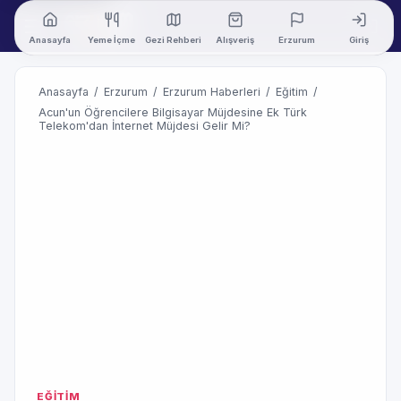
Anasayfa
Yeme İçme
Gezi Rehberi
Alışveriş
Erzurum
Giriş
Anasayfa
/
Erzurum
/
Erzurum Haberleri
/
Eğitim
/
Acun'un Öğrencilere Bilgisayar Müjdesine Ek Türk
Telekom'dan İnternet Müjdesi Gelir Mi?
EĞİTİM