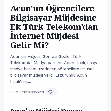
Acun'un Öğrencilere
Bilgisayar Müjdesine
Ek Türk Telekom'dan
İnternet Müjdesi
Gelir Mi?
Acun’un Müjdesi Sonrası Gözler Türk
Telekom’da! Medya patronu Acun Ilıcalı, sosyal
medya hesabı üzerinden öğrencilere dizüstü
bilgisayar müjdesi verdi. Erzurumlu Acun
Ilıcalı'nın,...
19 Eylül 2020 01:56
2 dk
0
Acun’un Müjdesi Sonrası