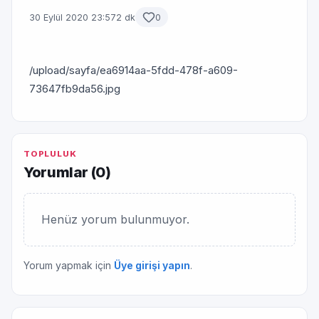
30 Eylül 2020 23:57
2 dk
0
/upload/sayfa/ea6914aa-5fdd-478f-a609-
73647fb9da56.jpg
TOPLULUK
Yorumlar (
0
)
Henüz yorum bulunmuyor.
Yorum yapmak için
Üye girişi yapın
.