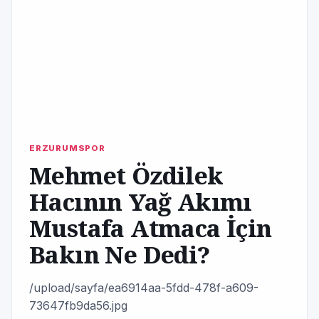
ERZURUMSPOR
Mehmet Özdilek
Hacının Yağ Akımı
Mustafa Atmaca İçin
Bakın Ne Dedi?
/upload/sayfa/ea6914aa-5fdd-478f-a609-
73647fb9da56.jpg