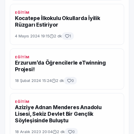
EĞİTİM
Kocatepe İlkokulu Okullarda İyilik
Rüzgarı Estiriyor
4 Mayıs 2024 19:15
2 dk
1
EĞİTİM
Erzurum’da Öğrencilerle eTwinning
Projesi!
18 Şubat 2024 15:24
2 dk
0
EĞİTİM
Aziziye Adnan Menderes Anadolu
Lisesi, Sekiz Devlet Bir Gençlik
Söyleşisinde Buluştu
18 Aralık 2023 20:04
2 dk
0