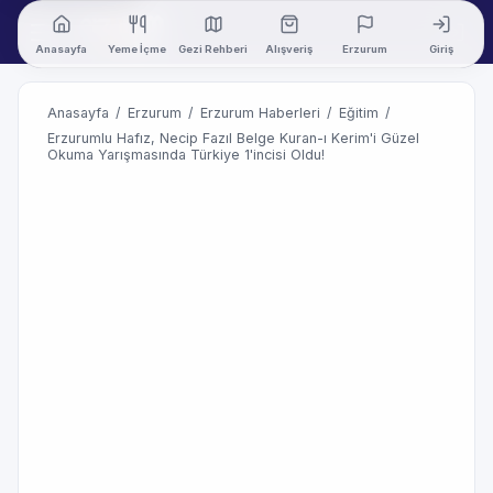
Anasayfa
Yeme İçme
Gezi Rehberi
Alışveriş
Erzurum
Giriş
Anasayfa
/
Erzurum
/
Erzurum Haberleri
/
Eğitim
/
Erzurumlu Hafız, Necip Fazıl Belge Kuran-ı Kerim'i Güzel
Okuma Yarışmasında Türkiye 1'incisi Oldu!