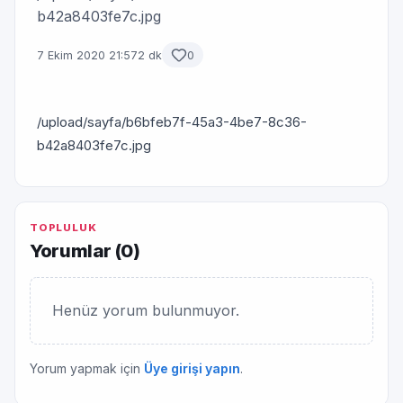
b42a8403fe7c.jpg
7 Ekim 2020 21:57
2 dk
0
/upload/sayfa/b6bfeb7f-45a3-4be7-8c36-
b42a8403fe7c.jpg
TOPLULUK
Yorumlar (
0
)
Henüz yorum bulunmuyor.
Yorum yapmak için
Üye girişi yapın
.