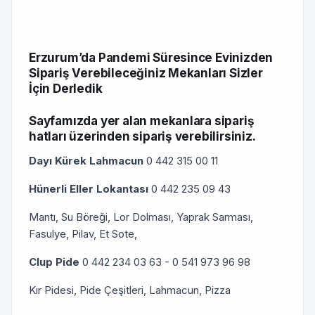
Erzurum’da Pandemi Süresince Evinizden
Sipariş Verebileceğiniz Mekanları Sizler
İçin Derledik
Sayfamızda yer alan mekanlara sipariş
hatları üzerinden sipariş verebilirsiniz.
Dayı Kürek Lahmacun
0 442 315 00 11
Hünerli Eller Lokantası
0 442 235 09 43
Mantı, Su Böreği, Lor Dolması, Yaprak Sarması,
Fasulye, Pilav, Et Sote,
Clup Pide
0 442 234 03 63 - 0 541 973 96 98
Kır Pidesi, Pide Çeşitleri, Lahmacun, Pizza