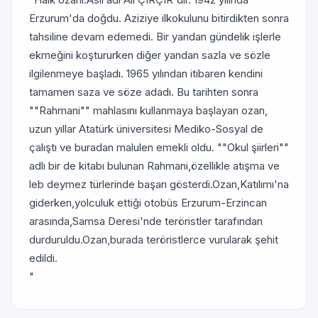
Erzurum'da doğdu. Aziziye ilkokulunu bitirdikten sonra
tahsiline devam edemedi. Bir yandan gündelik işlerle
ekmeğini koştururken diğer yandan sazla ve sözle
ilgilenmeye başladı. 1965 yılından itibaren kendini
tamamen saza ve söze adadı. Bu tarihten sonra
""Rahmani"" mahlasını kullanmaya başlayan ozan,
uzun yıllar Atatürk üniversitesi Mediko-Sosyal de
çalıştı ve buradan malulen emekli oldu. ""Okul şiirleri""
adlı bir de kitabı bulunan Rahmani,özellikle atışma ve
leb deymez türlerinde başarı gösterdi.Ozan,Katılımı'na
giderken,yolculuk ettiği otobüs Erzurum-Erzincan
arasında,Samsa Deresi'nde teröristler tarafından
durduruldu.Ozan,burada teröristlerce vurularak şehit
edildi.
"