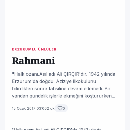
ERZURUMLU ÜNLÜLER
Rahmani
"Halk ozanı.Asıl adı Ali ÇIRÇIR'dır. 1942 yılında
Erzurum'da doğdu. Aziziye ilkokulunu
bitirdikten sonra tahsiline devam edemedi. Bir
yandan gündelik işlerle ekmeğini koştururken...
15 Ocak 2017 03:00
2 dk
0
"Halk ozanı.Asıl adı Ali ÇIRÇIR'dır. 1942 yılında