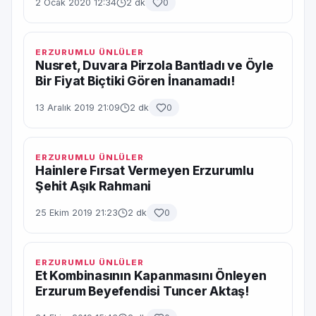
2 Ocak 2020 12:34
2 dk
0
ERZURUMLU ÜNLÜLER
Nusret, Duvara Pirzola Bantladı ve Öyle
Bir Fiyat Biçtiki Gören İnanamadı!
13 Aralık 2019 21:09
2 dk
0
ERZURUMLU ÜNLÜLER
Hainlere Fırsat Vermeyen Erzurumlu
Şehit Aşık Rahmani
25 Ekim 2019 21:23
2 dk
0
ERZURUMLU ÜNLÜLER
Et Kombinasının Kapanmasını Önleyen
Erzurum Beyefendisi Tuncer Aktaş!