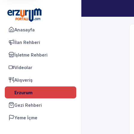
Anasayfa
İlan Rehberi
İşletme Rehberi
Videolar
Alışveriş
Erzurum
Gezi Rehberi
Yeme İçme