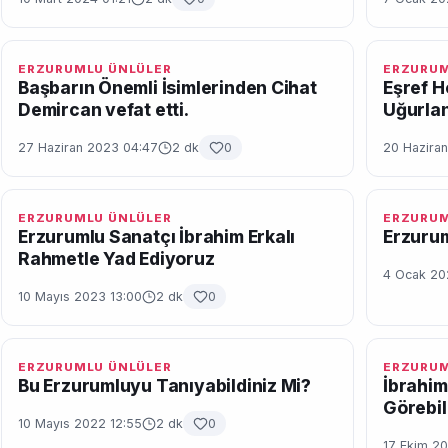
ERZURUMLU ÜNLÜLER
ERZURUM
Başbarın Önemli İsimlerinden Cihat
Eşref 
Demircan vefat etti.
Uğurla
27 Haziran 2023 04:47
2 dk
0
20 Hazira
ERZURUMLU ÜNLÜLER
ERZURUM
Erzurumlu Sanatçı İbrahim Erkalı
Erzurum
Rahmetle Yad Ediyoruz
4 Ocak 20
10 Mayıs 2023 13:00
2 dk
0
ERZURUMLU ÜNLÜLER
ERZURUM
Bu Erzurumluyu Tanıyabildiniz Mi?
İbrahim
Görebil
10 Mayıs 2022 12:55
2 dk
0
17 Ekim 20