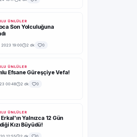
LU ÜNLÜLER
Hoca Son Yolculuğuna
ndı
n 2023 19:00
2 dk
0
LU ÜNLÜLER
lu Efsane Güreşçiye Vefa!
23 00:48
2 dk
0
LU ÜNLÜLER
 Erkal'ın Yalnızca 12 Gün
diği Kızı Büyüdü!
20 12:55
2 dk
0