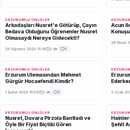
ERZURUMLU ÜNLÜLER
ERZURUM
Arkadaşları Nusret'e Götürüp, Çayın
Acun Il
Bedava Olduğunu Öğrenenler Nusret
Konuşul
Olmasaydı Nereye Gidecekti?
28 Nisan 
26 Ağustos 2020 15:14
2 dk
0
ERZURUMLU ÜNLÜLER
ERZURUM
Erzurum Ulemasından Mehmet
Erzuru
Gürgür Hocaefendi Kimdir?
Ederken
1 Şubat 2020 16:05
2 dk
0
2 Ocak 20
ERZURUMLU ÜNLÜLER
ERZURUM
Nusret, Duvara Pirzola Bantladı ve
Hainler
Öyle Bir Fiyat Biçtiki Gören
Şehit A