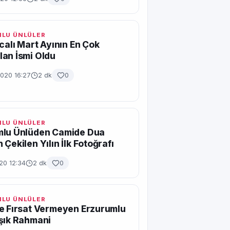
LU ÜNLÜLER
ıcalı Mart Ayının En Çok
an İsmi Oldu
2020 16:27
2 dk
0
LU ÜNLÜLER
mlu Ünlüden Camide Dua
 Çekilen Yılın İlk Fotoğrafı
20 12:34
2 dk
0
LU ÜNLÜLER
e Fırsat Vermeyen Erzurumlu
şık Rahmani