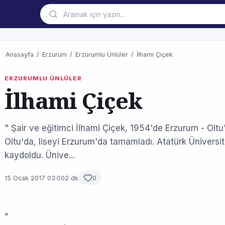
Anasayfa
/
Erzurum
/
Erzurumlu Ünlüler
/
İlhami Çiçek
ERZURUMLU ÜNLÜLER
İlhami Çiçek
" Şair ve eğitimci İlhami Çiçek, 1954'de Erzurum - Oltu
Oltu'da, liseyi Erzurum'da tamamladı. Atatürk Üniversit
kaydoldu. Ünive...
15 Ocak 2017 03:00
2 dk
0
"