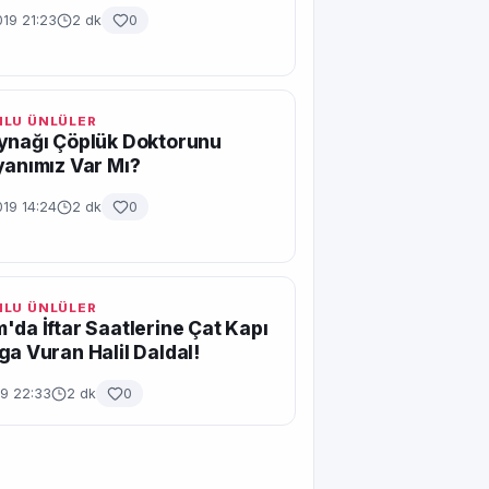
19 21:23
2 dk
0
LU ÜNLÜLER
ynağı Çöplük Doktorunu
yanımız Var Mı?
19 14:24
2 dk
0
LU ÜNLÜLER
'da İftar Saatlerine Çat Kapı
ga Vuran Halil Daldal!
19 22:33
2 dk
0