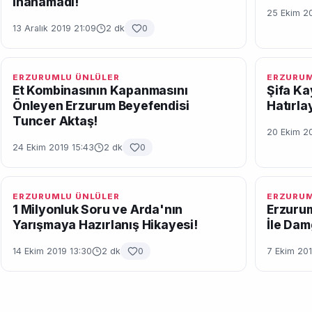
İnanamadı!
25 Ekim 20
13 Aralık 2019 21:09
2 dk
0
ERZURUMLU ÜNLÜLER
ERZURUM
Et Kombinasının Kapanmasını
Şifa Ka
Önleyen Erzurum Beyefendisi
Hatırla
Tuncer Aktaş!
20 Ekim 20
24 Ekim 2019 15:43
2 dk
0
ERZURUMLU ÜNLÜLER
ERZURUM
1 Milyonluk Soru ve Arda'nın
Erzurum
Yarışmaya Hazırlanış Hikayesi!
İle Dam
14 Ekim 2019 13:30
2 dk
0
7 Ekim 20