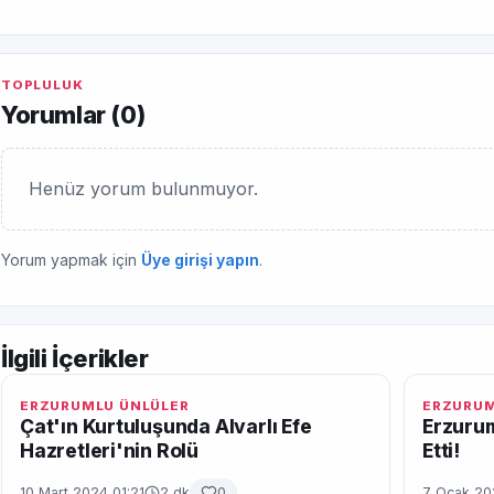
TOPLULUK
Yorumlar (
0
)
Henüz yorum bulunmuyor.
Yorum yapmak için
Üye girişi yapın
.
İlgili İçerikler
ERZURUMLU ÜNLÜLER
ERZURUM
Çat'ın Kurtuluşunda Alvarlı Efe
Erzurum
Hazretleri'nin Rolü
Etti!
10 Mart 2024 01:21
2 dk
0
7 Ocak 20