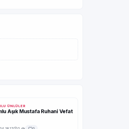
LU ÜNLÜLER
lu Aşık Mustafa Ruhani Vefat
24 18:17
2 dk
0