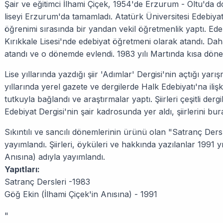
Şair ve eğitimci İlhami Çiçek, 1954'de Erzurum - Oltu'da d
liseyi Erzurum'da tamamladı. Atatürk Üniversitesi Edebiyat
öğrenimi sırasında bir yandan vekil öğretmenlik yaptı. E
Kırıkkale Lisesi'nde edebiyat öğretmeni olarak atandı. Dah
atandı ve o dönemde evlendi. 1983 yılı Martında kısa dönem
Lise yıllarında yazdığı şiir 'Adımlar' Dergisi'nin açtığı yarı
yıllarında yerel gazete ve dergilerde Halk Edebiyatı'na ilişk
tutkuyla bağlandı ve araştırmalar yaptı. Şiirleri çeşitli de
Edebiyat Dergisi'nin şair kadrosunda yer aldı, şiirlerini bu
Sıkıntılı ve sancılı dönemlerinin ürünü olan "Satranç Der
yayımlandı. Şiirleri, öyküleri ve hakkında yazılanlar 1991 y
Anısına) adıyla yayımlandı.
Yapıtları:
Satranç Dersleri -1983
Göğ Ekin (İlhami Çiçek'in Anısına) - 1991
"