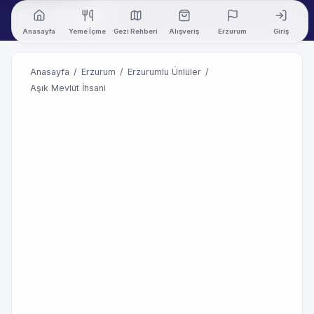
Anasayfa
Yeme İçme
Gezi Rehberi
Alışveriş
Erzurum
Giriş
Anasayfa
/
Erzurum
/
Erzurumlu Ünlüler
/
Aşık Mevlüt İhsani