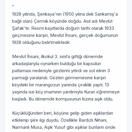
"
1928 yılında, Şenkaya'nın (1950 yılına dek Sarıkamış'a
bağlı olan) Çermik köyünde doğdu. Asıl adı Mevlüt
Şafak'tır. Resmi kayıtlarda doğum tarihi olarak 1933
geçmesine karşın, Mevlüt İhsani, gerçek doğumunun
1928 olduğunu belirtmektedir.
Mevlüt İhsani, ilkokul 3. sınıfa gittiği dönemde
arkadaşlarıyla oynarken bulduğu bir kapsülün
patlaması nedeniyle gözlerini yitirdi ve sol elinin 3
parmağı yaralandı. Gözleri görmemesine karşın
köydeki bir marangozun yanında çıraklık yaptı. 13
yaşında ise köy imamının yardımıyla Kuran öğrenmeye
başladı. Bu dönemde komşusunun kızına aşık oldu.
Küçüklüğünden beri, köyüne gelip giden aşıklardan
etkilenip şiire ilgi duydu. Özellikle Bardızlı Nihani,
Narmanlı Musa, Aşık Yusuf gibi aşıklar bunların önde