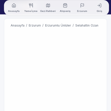
Anasayfa
Yeme İçme
Gezi Rehberi
Alışveriş
Erzurum
Giriş
Anasayfa
/
Erzurum
/
Erzurumlu Ünlüler
/
Selahattin Ozan