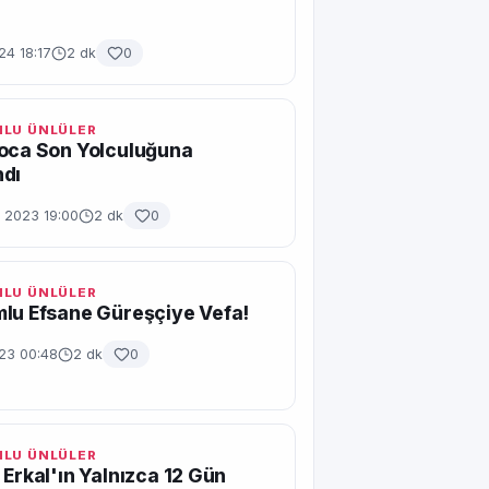
24 18:17
2 dk
0
LU ÜNLÜLER
Hoca Son Yolculuğuna
ndı
n 2023 19:00
2 dk
0
LU ÜNLÜLER
lu Efsane Güreşçiye Vefa!
23 00:48
2 dk
0
LU ÜNLÜLER
 Erkal'ın Yalnızca 12 Gün