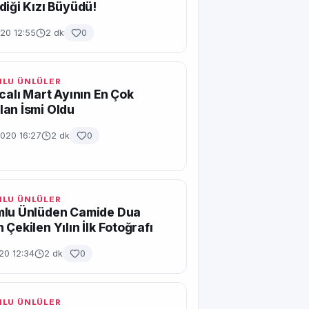
diği Kızı Büyüdü!
20 12:55
2 dk
0
LU ÜNLÜLER
ıcalı Mart Ayının En Çok
an İsmi Oldu
2020 16:27
2 dk
0
LU ÜNLÜLER
mlu Ünlüden Camide Dua
 Çekilen Yılın İlk Fotoğrafı
20 12:34
2 dk
0
LU ÜNLÜLER