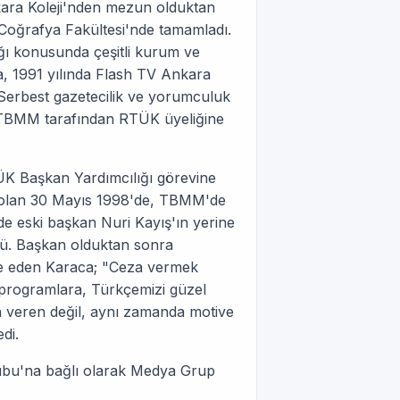
ara Koleji'nden mezun olduktan
 Coğrafya Fakültesi'nde tamamladı.
ılığı konusunda çeşitli kurum ve
, 1991 yılında Flash TV Ankara
 Serbest gazetecilik ve yorumculuk
 TBMM tarafından RTÜK üyeliğine
ÜK Başkan Yardımcılığı görevine
i olan 30 Mayıs 1998'de, TBMM'de
de eski başkan Nuri Kayış'ın yerine
dü. Başkan olduktan sonra
de eden Karaca; "Ceza vermek
 programlara, Türkçemizi güzel
a veren değil, aynı zamanda motive
di.
ubu'na bağlı olarak Medya Grup