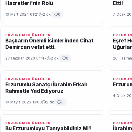
Hazretleri'nin Rolü
Etti!
10 Mart 2024 01:21
2 dk
0
7 Ocak 20
ERZURUMLU ÜNLÜLER
ERZURUM
Başbarın Önemli İsimlerinden Cihat
Eşref 
Demircan vefat etti.
Uğurla
27 Haziran 2023 04:47
2 dk
0
20 Hazira
ERZURUMLU ÜNLÜLER
ERZURUM
Erzurumlu Sanatçı İbrahim Erkalı
Erzurum
Rahmetle Yad Ediyoruz
4 Ocak 20
10 Mayıs 2023 13:00
2 dk
0
ERZURUMLU ÜNLÜLER
ERZURUM
Bu Erzurumluyu Tanıyabildiniz Mi?
İbrahim