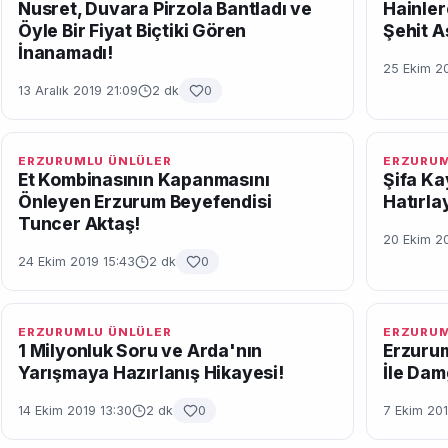
Nusret, Duvara Pirzola Bantladı ve
Hainler
Öyle Bir Fiyat Biçtiki Gören
Şehit A
İnanamadı!
25 Ekim 20
13 Aralık 2019 21:09
2 dk
0
ERZURUMLU ÜNLÜLER
ERZURUM
Et Kombinasının Kapanmasını
Şifa Ka
Önleyen Erzurum Beyefendisi
Hatırla
Tuncer Aktaş!
20 Ekim 20
24 Ekim 2019 15:43
2 dk
0
ERZURUMLU ÜNLÜLER
ERZURUM
1 Milyonluk Soru ve Arda'nın
Erzurum
Yarışmaya Hazırlanış Hikayesi!
İle Dam
14 Ekim 2019 13:30
2 dk
0
7 Ekim 20