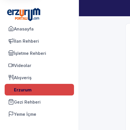
Anasayfa
İlan Rehberi
İşletme Rehberi
Videolar
Alışveriş
Erzurum
Gezi Rehberi
Yeme İçme