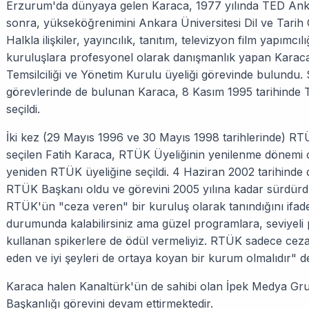
Erzurum'da dünyaya gelen Karaca, 1977 yılında TED Ank
sonra, yükseköğrenimini Ankara Üniversitesi Dil ve Tarih
Halkla ilişkiler, yayıncılık, tanıtım, televizyon film yapımc
kuruluşlara profesyonel olarak danışmanlık yapan Karaca
Temsilciliği ve Yönetim Kurulu üyeliği görevinde bulundu.
görevlerinde de bulunan Karaca, 8 Kasım 1995 tarihinde
seçildi.
İki kez (29 Mayıs 1996 ve 30 Mayıs 1998 tarihlerinde) RT
seçilen Fatih Karaca, RTÜK Üyeliğinin yenilenme dönem
yeniden RTÜK üyeliğine seçildi. 4 Haziran 2002 tarihinde 
RTÜK Başkanı oldu ve görevini 2005 yılına kadar sürdür
RTÜK'ün "ceza veren" bir kuruluş olarak tanındığını ifa
durumunda kalabilirsiniz ama güzel programlara, seviyeli
kullanan spikerlere de ödül vermeliyiz. RTÜK sadece cez
eden ve iyi şeyleri de ortaya koyan bir kurum olmalıdır" de
Karaca halen Kanaltürk'ün de sahibi olan İpek Medya Gr
Başkanlığı görevini devam ettirmektedir.