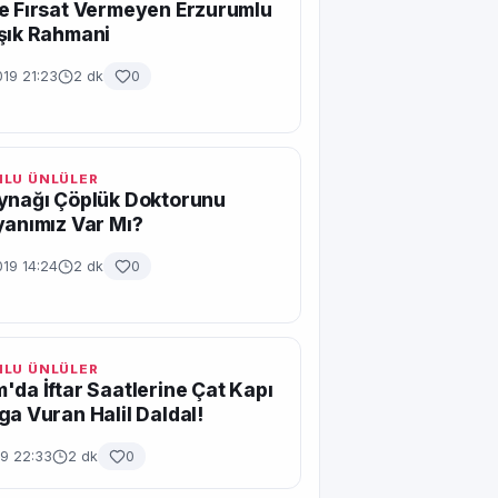
e Fırsat Vermeyen Erzurumlu
şık Rahmani
19 21:23
2 dk
0
LU ÜNLÜLER
ynağı Çöplük Doktorunu
yanımız Var Mı?
19 14:24
2 dk
0
LU ÜNLÜLER
'da İftar Saatlerine Çat Kapı
ga Vuran Halil Daldal!
19 22:33
2 dk
0