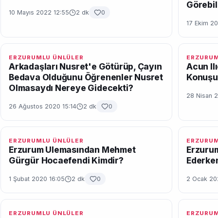
Görebil
10 Mayıs 2022 12:55
2 dk
0
17 Ekim 20
ERZURUMLU ÜNLÜLER
ERZURUM
Arkadaşları Nusret'e Götürüp, Çayın
Acun Il
Bedava Olduğunu Öğrenenler Nusret
Konuşul
Olmasaydı Nereye Gidecekti?
28 Nisan 
26 Ağustos 2020 15:14
2 dk
0
ERZURUMLU ÜNLÜLER
ERZURUM
Erzurum Ulemasından Mehmet
Erzuru
Gürgür Hocaefendi Kimdir?
Ederken
1 Şubat 2020 16:05
2 dk
0
2 Ocak 20
ERZURUMLU ÜNLÜLER
ERZURUM