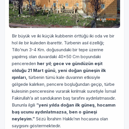
Bir büyük ve iki küçük kubbenin örttüğü iki oda ve bir
hol ile bir kuleden ibarettir. Türbenin asıl özelliği;
Tillo’nun 3-4 Km. doğusundaki bir tepe üzerine
yapılmış olan duvardaki 40x50 Cm boyundaki
pencereden
her yıl; gece ve gündüzün eşit
olduğu 21 Mart günü, yeni doğan güneşin ilk
ışınları,
türbenin tümü kale duvarının etkisiyle
gölgede kalırken, pencere boşluğundan geçip, türbe
kulesinin penceresine vurarak kırılmak suretiyle İsmail
Fakirullah’a ait sandukanın baş tarafını aydınlatmasıdır.
Bununla ilgili
“yeni yılda doğan ilk güneş, hocamın
baş ucunu aydınlatmazsa, ben o güneşi
neyleyim.”
Sözü İbrahim Hakkı’nın hocasına olan
saygısını göstermektedir.