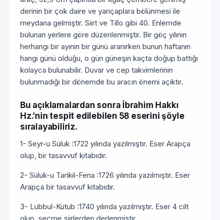
derinin bir çok daire ve yarıçaplara bölünmesi ile
meydana gelmiştir. Siirt ve Tillo gibi 40. Enlemde
bulunan yerlere göre düzenlenmiştir. Bir göç yılının
herhangi bir ayının bir günü aranırken bunun haftanın
hangi günü olduğu, o gün güneşin kaçta doğup battığı
kolayca bulunabilir. Duvar ve cep takvimlerinin
bulunmadığı bir dönemde bu aracın önemi açıktır.
Bu açıklamalardan sonra İbrahim Hakkı
Hz.’nin tespit edilebilen 58 eserini şöyle
sıralayabiliriz.
1- Seyr-u Süluk :1722 yılında yazılmıştır. Eser Arapça
olup, bir tasavvuf kitabıdır.
2- Süluk-u Tarikil-Fena :1726 yılında yazılmıştır. Eser
Arapça bir tasavvuf kitabıdır.
3- Lubbul-Kutub :1740 yılında yazılmıştır. Eser 4 cilt
olup, seçme şiirlerden derlenmiştir.