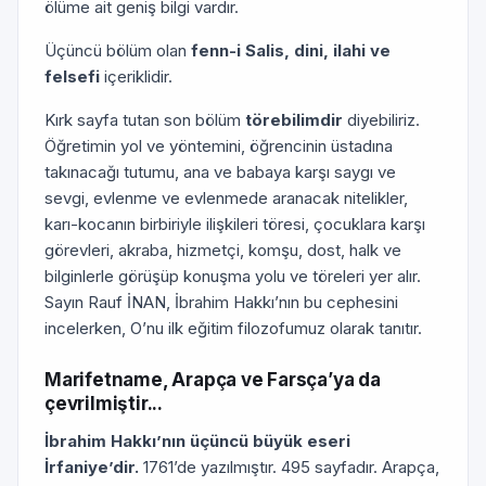
ölüme ait geniş bilgi vardır.
Üçüncü bölüm olan
fenn-i Salis, dini, ilahi ve
felsefi
içeriklidir.
Kırk sayfa tutan son bölüm
törebilimdir
diyebiliriz.
Öğretimin yol ve yöntemini, öğrencinin üstadına
takınacağı tutumu, ana ve babaya karşı saygı ve
sevgi, evlenme ve evlenmede aranacak nitelikler,
karı-kocanın birbiriyle ilişkileri töresi, çocuklara karşı
görevleri, akraba, hizmetçi, komşu, dost, halk ve
bilginlerle görüşüp konuşma yolu ve töreleri yer alır.
Sayın Rauf İNAN, İbrahim Hakkı’nın bu cephesini
incelerken, O’nu ilk eğitim filozofumuz olarak tanıtır.
Marifetname, Arapça ve Farsça’ya da
çevrilmiştir...
İbrahim Hakkı’nın üçüncü büyük eseri
İrfaniye’dir.
1761’de yazılmıştır. 495 sayfadır. Arapça,