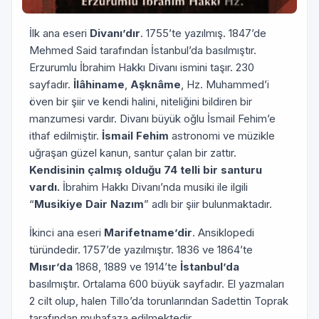
İlk ana eseri
Divanı’dır
. 1755’te yazılmış. 1847’de
Mehmed Said tarafından İstanbul’da basılmıştır.
Erzurumlu İbrahim Hakkı Divanı ismini taşır. 230
sayfadır.
İlâhiname
,
Aşknâme
, Hz. Muhammed’i
öven bir şiir ve kendi halini, niteliğini bildiren bir
manzumesi vardır. Divanı büyük oğlu İsmail Fehim’e
ithaf edilmiştir.
İsmail Fehim
astronomi ve müzikle
uğraşan güzel kanun, santur çalan bir zattır.
Kendisinin çalmış olduğu 74 telli bir santuru
vardı.
İbrahim Hakkı Divanı’nda musiki ile ilgili
“
Musikiye Dair Nazım
” adlı bir şiir bulunmaktadır.
İkinci ana eseri
Marifetname’dir
. Ansiklopedi
türündedir. 1757’de yazılmıştır. 1836 ve 1864’te
Mısır’da
1868, 1889 ve 1914’te
İstanbul’da
basılmıştır. Ortalama 600 büyük sayfadır. El yazmaları
2 cilt olup, halen Tillo’da torunlarından Sadettin Toprak
tarafından muhafaza edilmektedir.