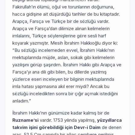
Fakirullah’ın ölümü, oğul ve torunlarının doğumuna,
hacca gidişine ait düşürdüğü tarihler de bu kitaptadır.
Arapça, Farsça ve Türkçe bir de sözlüğü vardır.
Arapça ve Farsça’dan dilimize alınan kelimelerin
imlalarını, Türkçe söylenişlerine göre sesli harf
koyarak yazmıştır. Mesih İbrahim Hakkıoğlu diyor ki:
“Bu sözlüğü incelemeden evvel, İbrahim Hakkı’nın
mektuplarında müjde, aslan, sokak gibi kelimelerin
yazılışını görüp şaşırdım. İbrahim Hakkı gibi Arapça ve
Farsça’yı ana dili gibi bilen, bu dillerde yazılmış
yüzlerce eseri inceleyen bir bilginin mektuplarında
imla hatası yapmasına akıl erer miydi? Ancak bu
sözlüğü inceledikten sonra bir çığır açmak istediğini
anladım.”
İbrahim Hakkı’nın günümüze kadar kalmış bir de
Ruzname’si
vardır. 1753 yılında yapılmış,
yüzyıllarca
takvim işini görebildiği için Devr-i Daim
de denen
araç, 52,5 Cm çapında bir ağaç çembere gerilmiş