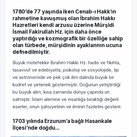
1780’de 77 yaşında iken Cenab-ı Hakk’ın
rahmetine kavuşmuş olan İbrahim Hakkı
Hazretleri kendi arzusu üzerine Mürşidi
İsmail Fakirullah Hz. için daha önce
yaptırdığı ve kozmografik bir özelliğe sahip
olan türbede, mürşidinin ayaklarının ucuna
defnedilmiştir.
Büyük mütefekkir İbrahim Hakkı Hz. hadis ve fıkıhta,
tasavvuf ve edebiyatta, psikoloji ve sosyolojide, tıp
ve astronomide ve pek çok ilim dalında büyük bir
kudret ve yetenek göstermiştir. Doğunun yetiştirdiği
bu büyük alim, kısa zamanda dünya çapında ün
salmıştır. İslam alemine ve insanlığa bıraktığı değerli
eserler, onun şahsiyetinin ve ilminin faziletini gösterir.
1703 yılında Erzurum’a bağlı Hasankale
İlçesi’nde doğdu...