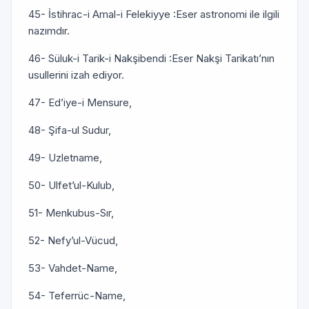
45- İstihrac-i Amal-i Felekiyye :Eser astronomi ile ilgili
nazımdır.
46- Süluk-i Tarik-i Nakşibendi :Eser Nakşi Tarikatı’nın
usullerini izah ediyor.
47- Ed’iye-i Mensure,
48- Şifa-ul Sudur,
49- Uzletname,
50- Ulfet’ul-Kulub,
51- Menkubus-Sır,
52- Nefy’ul-Vücud,
53- Vahdet-Name,
54- Teferrüc-Name,