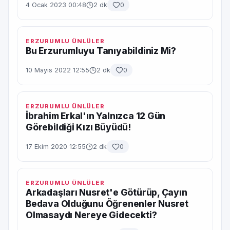
4 Ocak 2023 00:48
2 dk
0
ERZURUMLU ÜNLÜLER
Bu Erzurumluyu Tanıyabildiniz Mi?
10 Mayıs 2022 12:55
2 dk
0
ERZURUMLU ÜNLÜLER
İbrahim Erkal'ın Yalnızca 12 Gün
Görebildiği Kızı Büyüdü!
17 Ekim 2020 12:55
2 dk
0
ERZURUMLU ÜNLÜLER
Arkadaşları Nusret'e Götürüp, Çayın
Bedava Olduğunu Öğrenenler Nusret
Olmasaydı Nereye Gidecekti?