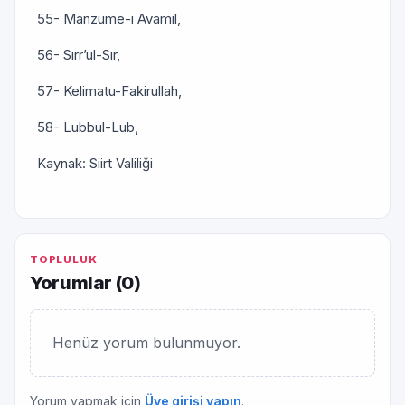
55- Manzume-i Avamil,
56- Sırr’ul-Sır,
57- Kelimatu-Fakirullah,
58- Lubbul-Lub,
Kaynak: Siirt Valiliği
TOPLULUK
Yorumlar (
0
)
Henüz yorum bulunmuyor.
Yorum yapmak için
Üye girişi yapın
.