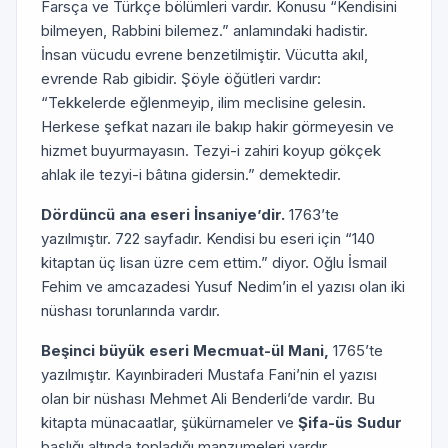
Farsça ve Türkçe bölümleri vardır. Konusu “Kendisini
bilmeyen, Rabbini bilemez.” anlamındaki hadistir.
İnsan vücudu evrene benzetilmiştir. Vücutta akıl,
evrende Rab gibidir. Şöyle öğütleri vardır:
“Tekkelerde eğlenmeyip, ilim meclisine gelesin.
Herkese şefkat nazarı ile bakıp hakir görmeyesin ve
hizmet buyurmayasın. Tezyi-i zahiri koyup gökçek
ahlak ile tezyi-i bâtına gidersin.” demektedir.
Dördüncü ana eseri İnsaniye’dir.
1763’te
yazılmıştır. 722 sayfadır. Kendisi bu eseri için “140
kitaptan üç lisan üzre cem ettim.” diyor. Oğlu İsmail
Fehim ve amcazadesi Yusuf Nedim’in el yazısı olan iki
nüshası torunlarında vardır.
Beşinci büyük eseri Mecmuat-ül Mani,
1765’te
yazılmıştır. Kayınbiraderi Mustafa Fani’nin el yazısı
olan bir nüshası Mehmet Ali Benderli’de vardır. Bu
kitapta münacaatlar, şükürnameler ve
Şifa-üs Sudur
başlığı altında topladığı manzumeleri vardır.