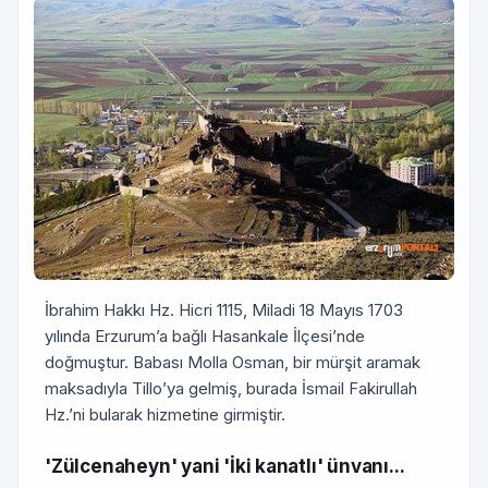
İbrahim Hakkı Hz. Hicri 1115, Miladi 18 Mayıs 1703
yılında Erzurum’a bağlı Hasankale İlçesi’nde
doğmuştur. Babası Molla Osman, bir mürşit aramak
maksadıyla Tillo’ya gelmiş, burada İsmail Fakirullah
Hz.’ni bularak hizmetine girmiştir.
'Zülcenaheyn' yani 'İki kanatlı' ünvanı...