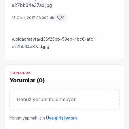
e27bb34e37ad.jpg
15 Ocak 2017 03:00
2 dk
0
/upload/sayfa/d36f25bb-59eb-4bc6-afc1-
e27bb34e37ad.jpg
TOPLULUK
Yorumlar (
0
)
Henüz yorum bulunmuyor.
Yorum yapmak için
Üye girişi yapın
.