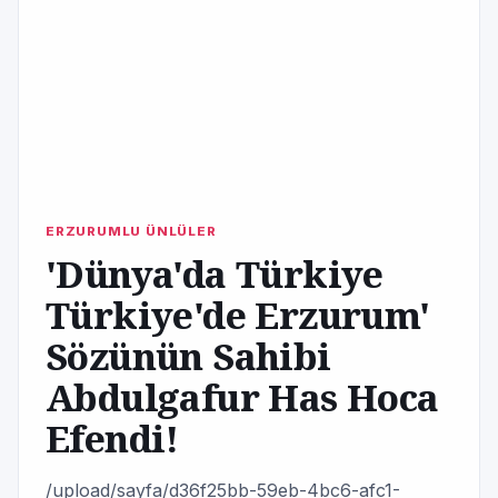
ERZURUMLU ÜNLÜLER
'Dünya'da Türkiye
Türkiye'de Erzurum'
Sözünün Sahibi
Abdulgafur Has Hoca
Efendi!
/upload/sayfa/d36f25bb-59eb-4bc6-afc1-