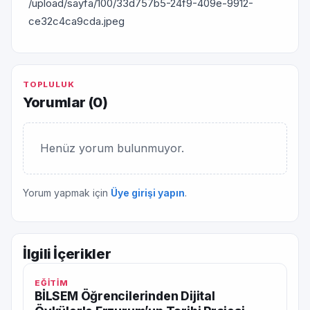
/upload/sayfa/100/33d757b5-24f9-409e-9912-
ce32c4ca9cda.jpeg
TOPLULUK
Yorumlar (
0
)
Henüz yorum bulunmuyor.
Yorum yapmak için
Üye girişi yapın
.
İlgili İçerikler
EĞİTİM
BİLSEM Öğrencilerinden Dijital