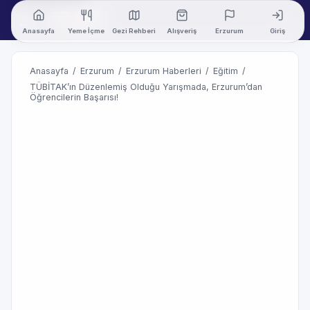
Anasayfa
Yeme İçme
Gezi Rehberi
Alışveriş
Erzurum
Giriş
Anasayfa
/
Erzurum
/
Erzurum Haberleri
/
Eğitim
/
TÜBİTAK’ın Düzenlemiş Olduğu Yarışmada, Erzurum’dan
Öğrencilerin Başarısı!