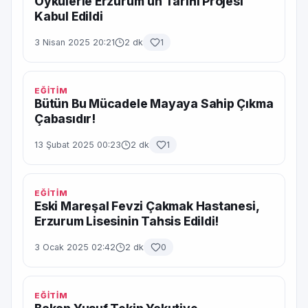
Öykülerle Erzurum’un Tarihi Projesi
Kabul Edildi
3 Nisan 2025 20:21
2 dk
1
EĞİTİM
Bütün Bu Mücadele Mayaya Sahip Çıkma
Çabasıdır!
13 Şubat 2025 00:23
2 dk
1
EĞİTİM
Eski Mareşal Fevzi Çakmak Hastanesi,
Erzurum Lisesinin Tahsis Edildi!
3 Ocak 2025 02:42
2 dk
0
EĞİTİM