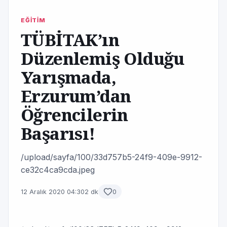
EĞİTİM
TÜBİTAK’ın
Düzenlemiş Olduğu
Yarışmada,
Erzurum’dan
Öğrencilerin
Başarısı!
/upload/sayfa/100/33d757b5-24f9-409e-9912-
ce32c4ca9cda.jpeg
12 Aralık 2020 04:30
2 dk
0