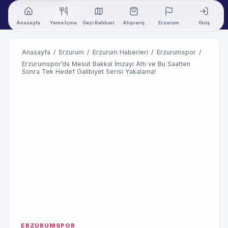
Anasayfa
Yeme İçme
Gezi Rehberi
Alışveriş
Erzurum
Giriş
Anasayfa
/
Erzurum
/
Erzurum Haberleri
/
Erzurumspor
/
Erzurumspor’da Mesut Bakkal İmzayı Attı ve Bu Saatten
Sonra Tek Hedef Galibiyet Serisi Yakalama!
ERZURUMSPOR