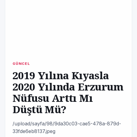
GÜNCEL
2019 Yılına Kıyasla
2020 Yılında Erzurum
Nüfusu Arttı Mı
Düştü Mü?
/upload/sayfa/98/9da30c03-cae5-478a-879d-
33fde6eb8137.jpeg