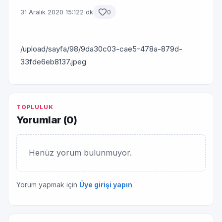
31 Aralık 2020 15:12
2 dk
0
/upload/sayfa/98/9da30c03-cae5-478a-879d-
33fde6eb8137.jpeg
TOPLULUK
Yorumlar (
0
)
Henüz yorum bulunmuyor.
Yorum yapmak için
Üye girişi yapın
.