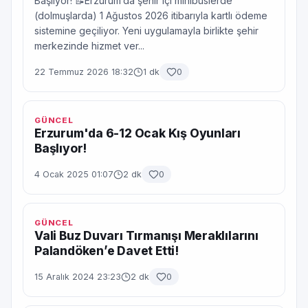
Başlıyor! 📝Erzurum’da şehir içi minibüslerde
(dolmuşlarda) 1 Ağustos 2026 itibarıyla kartlı ödeme
sistemine geçiliyor. Yeni uygulamayla birlikte şehir
merkezinde hizmet ver...
22 Temmuz 2026 18:32
1 dk
0
GÜNCEL
Erzurum'da 6-12 Ocak Kış Oyunları
Başlıyor!
4 Ocak 2025 01:07
2 dk
0
GÜNCEL
Vali Buz Duvarı Tırmanışı Meraklılarını
Palandöken’e Davet Etti!
15 Aralık 2024 23:23
2 dk
0