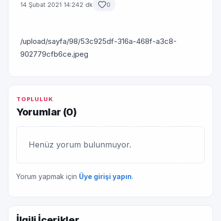
14 Şubat 2021 14:24
2 dk
0
/upload/sayfa/98/53c925df-316a-468f-a3c8-
902779cfb6ce.jpeg
TOPLULUK
Yorumlar (
0
)
Henüz yorum bulunmuyor.
Yorum yapmak için
Üye girişi yapın
.
İlgili İçerikler