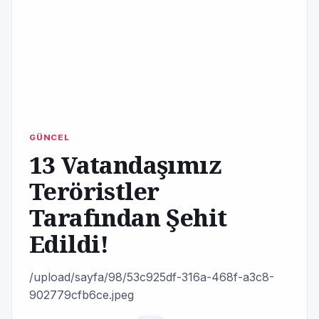
GÜNCEL
13 Vatandaşımız
Teröristler
Tarafından Şehit
Edildi!
/upload/sayfa/98/53c925df-316a-468f-a3c8-
902779cfb6ce.jpeg