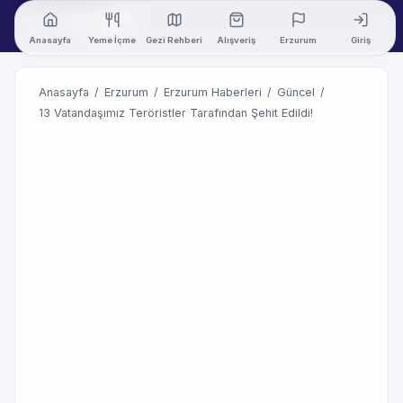
Anasayfa
Yeme İçme
Gezi Rehberi
Alışveriş
Erzurum
Giriş
Anasayfa
/
Erzurum
/
Erzurum Haberleri
/
Güncel
/
13 Vatandaşımız Teröristler Tarafından Şehit Edildi!