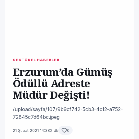
SEKTÖREL HABERLER
Erzurum’da Gümüş
Ödüllü Adreste
Müdür Değişti!
/upload/sayfa/107/9b9cf742-5cb3-4c12-a752-
72845c7d64bc.jpeg
21 Şubat 2021 14:38
2 dk
0