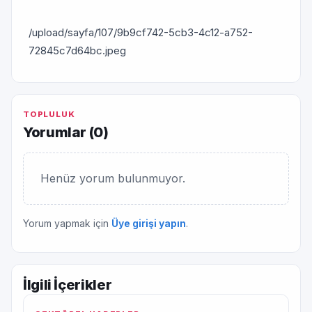
/upload/sayfa/107/9b9cf742-5cb3-4c12-a752-
72845c7d64bc.jpeg
TOPLULUK
Yorumlar (
0
)
Henüz yorum bulunmuyor.
Yorum yapmak için
Üye girişi yapın
.
İlgili İçerikler