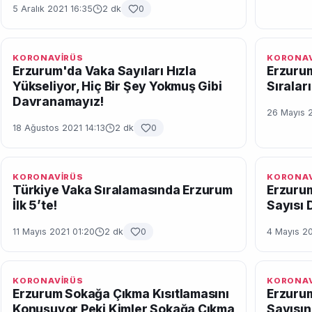
5 Aralık 2021 16:35
2 dk
0
KORONAVİRÜS
KORONAV
Erzurum'da Vaka Sayıları Hızla
Erzurum
Yükseliyor, Hiç Bir Şey Yokmuş Gibi
Sıralar
Davranamayız!
26 Mayıs 
18 Ağustos 2021 14:13
2 dk
0
KORONAVİRÜS
KORONAV
Türkiye Vaka Sıralamasında Erzurum
Erzurum
İlk 5’te!
Sayısı 
11 Mayıs 2021 01:20
2 dk
0
4 Mayıs 2
KORONAVİRÜS
KORONAV
Erzurum Sokağa Çıkma Kısıtlamasını
Erzuru
Konuşuyor Peki Kimler Sokağa Çıkma
Sayısın