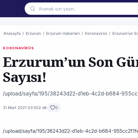
Anasayfa
/
Erzurum
/
Erzurum Haberleri
/
Koronavirüs
/
Erzurum’un So
KORONAVİRÜS
Erzurum’un Son Gü
Sayısı!
/upload/sayfa/195/38243d22-d1eb-4c2d-b684-955cc2
31 Mart 2021 03:50
2 dk
0
/upload/sayfa/195/38243d22-d1eb-4c2d-b684-955cc2f1fe