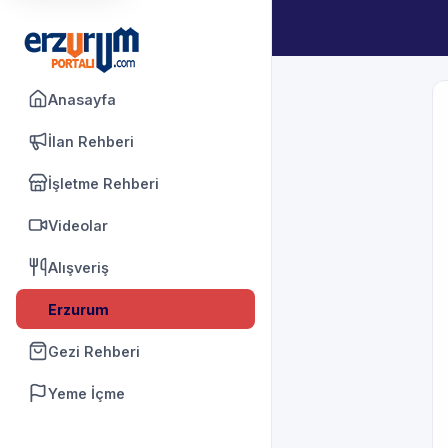
Anasayfa
İlan Rehberi
İşletme Rehberi
Videolar
Alışveriş
Erzurum
Gezi Rehberi
Yeme İçme