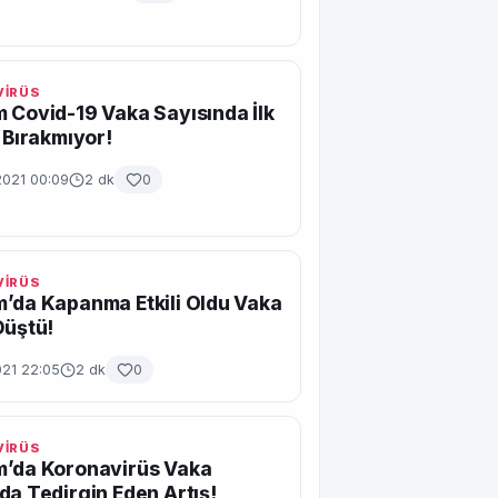
İRÜS
 Covid-19 Vaka Sayısında İlk
ı Bırakmıyor!
2021 00:09
2 dk
0
İRÜS
’da Kapanma Etkili Oldu Vaka
Düştü!
021 22:05
2 dk
0
İRÜS
m’da Koronavirüs Vaka
da Tedirgin Eden Artış!