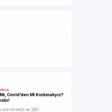
İRÜS
Mı, Covid’den Mi Korkmalıyız?
vabı!
s 2021 00:58
2 dk
0