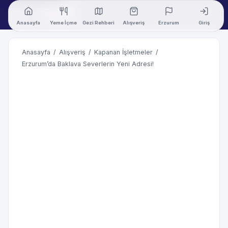
Anasayfa
Yeme İçme
Gezi Rehberi
Alışveriş
Erzurum
Giriş
Anasayfa
/
Alışveriş
/
Kapanan İşletmeler
/
Erzurum’da Baklava Severlerin Yeni Adresi!