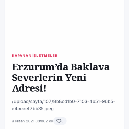
KAPANAN İŞLETMELER
Erzurum’da Baklava
Severlerin Yeni
Adresi!
/upload/sayfa/107/8b8cd1b0-7103-4b51-96b5-
e4aeaef7bb35.jpeg
8 Nisan 2021 03:06
2 dk
0