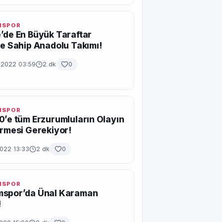
MSPOR
’de En Büyük Taraftar
ne Sahip Anadolu Takımı!
n 2022 03:59
2 dk
0
MSPOR
0’e tüm Erzurumluların Olayın
irmesi Gerekiyor!
2022 13:33
2 dk
0
MSPOR
mspor’da Ünal Karaman
!