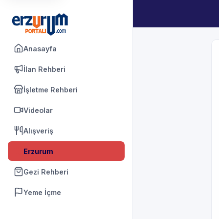
Anasayfa
İlan Rehberi
İşletme Rehberi
Videolar
Alışveriş
Erzurum
Gezi Rehberi
Yeme İçme