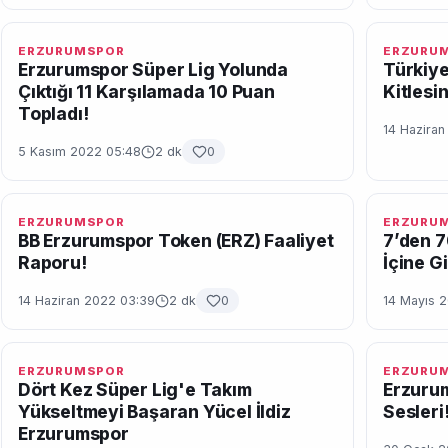
ERZURUMSPOR
ERZURU
Erzurumspor Süper Lig Yolunda
Türkiye
Çıktığı 11 Karşılamada 10 Puan
Kitlesi
Topladı!
14 Hazira
5 Kasım 2022 05:48
2 dk
0
ERZURUMSPOR
ERZURU
BB Erzurumspor Token (ERZ) Faaliyet
7’den 7
Raporu!
İçine G
14 Haziran 2022 03:39
2 dk
0
14 Mayıs 
ERZURUMSPOR
ERZURU
Dört Kez Süper Lig'e Takım
Erzuru
Yükseltmeyi Başaran Yücel İldiz
Sesleri
Erzurumspor