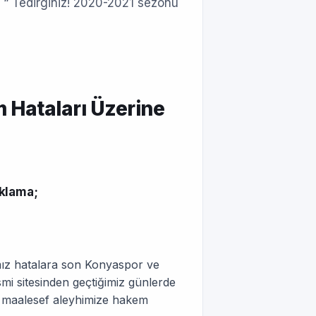
 “ Tedirginiz! 2020-2021 sezonu
Hataları Üzerine
ıklama;
ız hatalara son Konyaspor ve
smi sitesinden geçtiğimiz günlerde
 maalesef aleyhimize hakem