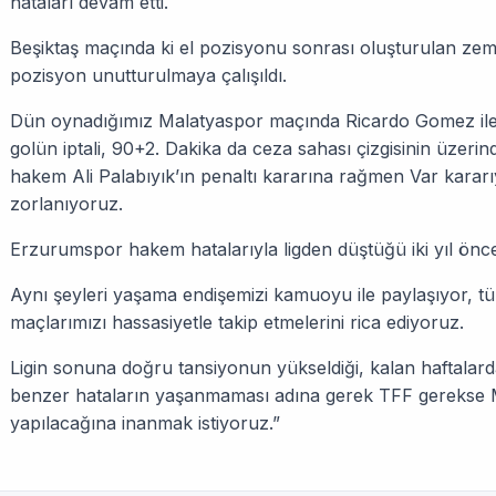
hataları devam etti.
Beşiktaş maçında ki el pozisyonu sonrası oluşturulan zemi
pozisyon unutturulmaya çalışıldı.
Dün oynadığımız Malatyaspor maçında Ricardo Gomez ile
golün iptali, 90+2. Dakika da ceza sahası çizgisinin üzer
hakem Ali Palabıyık’ın penaltı kararına rağmen Var kararıy
zorlanıyoruz.
Erzurumspor hakem hatalarıyla ligden düştüğü iki yıl önc
Aynı şeyleri yaşama endişemizi kamuoyu ile paylaşıyor, t
maçlarımızı hassasiyetle takip etmelerini rica ediyoruz.
Ligin sonuna doğru tansiyonun yükseldiği, kalan haftalard
benzer hataların yaşanmaması adına gerek TFF gerekse 
yapılacağına inanmak istiyoruz.”