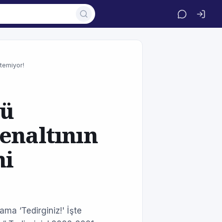
temiyor!
bü
enaltının
ni
a ‘Tedirginiz!' İşte