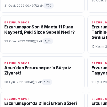
30 Ocak 2
31 Ocak 2022 00:49
2 dk
0
ERZURUMSPOR
ERZURU
Erzurumspor Son 6 Maçta 11 Puan
Erzuru
Kaybetti, Peki Sizce Sebebi Nedir?
Tarihin
Girdisi 
23 Ocak 2022 19:18
2 dk
0
10 Kasım 
ERZURUMSPOR
ERZURU
Acun’dan Erzurumspor’a Sürpriz
Erzurum
Ziyaret!
Taşıya
30 Eylül 2021 20:14
2 dk
0
10 Eylül 2
ERZURUMSPOR
ERZURU
Erzurumspor'da 2'inci Erkan Sözeri
Erzurum