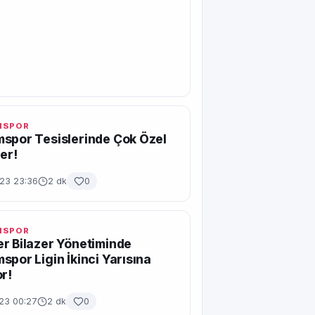
MSPOR
spor Tesislerinde Çok Özel
ler!
023 23:36
2 dk
0
MSPOR
r Bilazer Yönetiminde
spor Ligin İkinci Yarısına
or!
23 00:27
2 dk
0