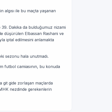
n algısı ile bu maçta yaşanan
 39. Dakika da bulduğumuz nizami
inde düşürülen Elbassan Rashani ve
la iptal edilmesini anlamakta
eki sezonu hala unutmadı.
üm futbol camiasının, bu konuda
a git gide zorlaşan maçlarda
MHK nezdinde gerekenlerin