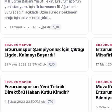
Milli Eğitim Bakanı Yusuf Tekin, Erzurumspor’un
yeni stadyumu için ilk kazmanın 19 Ağustos’ta
vurulacağını açıkladı. Uzun süredir beklenen
proje için takvim netleşirke...
25 Temmuz 2026 17:02
4 dk
0
ERZURUMSPOR
ERZURU
Erzurumspor Şampiyonluk İçin Çıktığı
Erzurum
Ligde, Kalmayı Başardı!
Misafir
21 Mayıs 2023 22:57
2 dk
0
17 Mart 2
ERZURUMSPOR
ERZURU
Erzurumspor’un Yeni Teknik
Muzaffe
Direktörü Hakan Kutlu Kimdir?
Erzurum
Bileniy
4 Şubat 2023 23:50
2 dk
0
5 Ocak 20