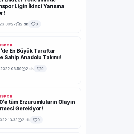
spor Ligin İkinci Yarısına
or!
23 00:27
2 dk
0
MSPOR
’de En Büyük Taraftar
ne Sahip Anadolu Takımı!
n 2022 03:59
2 dk
0
MSPOR
0’e tüm Erzurumluların Olayın
irmesi Gerekiyor!
2022 13:33
2 dk
0