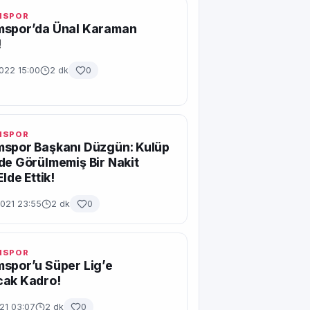
MSPOR
mspor’da Ünal Karaman
!
022 15:00
2 dk
0
MSPOR
mspor Başkanı Düzgün: Kulüp
de Görülmemiş Bir Nakit
Elde Ettik!
2021 23:55
2 dk
0
MSPOR
spor’u Süper Lig’e
cak Kadro!
021 03:07
2 dk
0