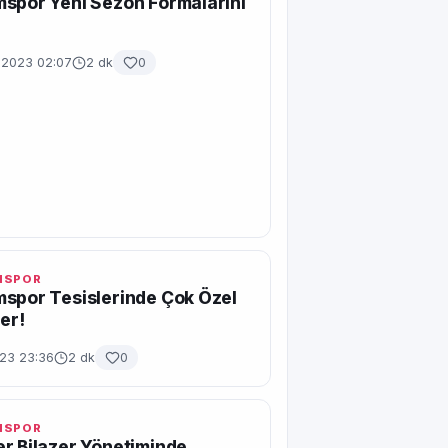
spor Yeni Sezon Formalarını
 2023 02:07
2 dk
0
MSPOR
spor Tesislerinde Çok Özel
ler!
023 23:36
2 dk
0
MSPOR
r Bilazer Yönetiminde