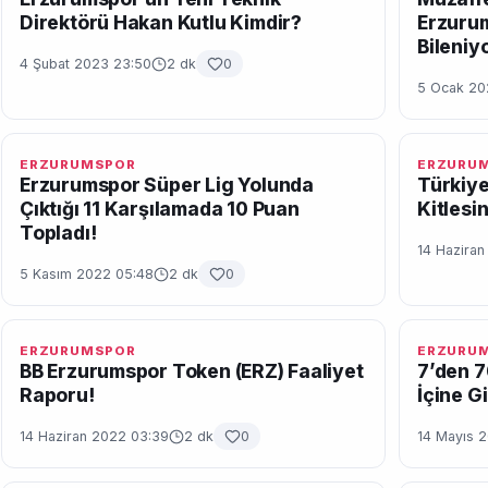
Direktörü Hakan Kutlu Kimdir?
Erzurum
Bileniy
4 Şubat 2023 23:50
2 dk
0
5 Ocak 20
ERZURUMSPOR
ERZURU
Erzurumspor Süper Lig Yolunda
Türkiye
Çıktığı 11 Karşılamada 10 Puan
Kitlesi
Topladı!
14 Hazira
5 Kasım 2022 05:48
2 dk
0
ERZURUMSPOR
ERZURU
BB Erzurumspor Token (ERZ) Faaliyet
7’den 7
Raporu!
İçine G
14 Haziran 2022 03:39
2 dk
0
14 Mayıs 