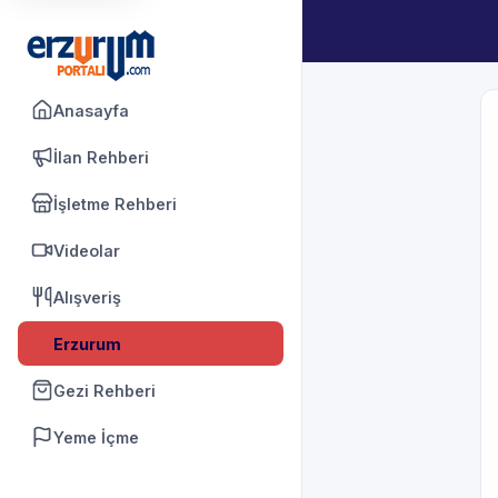
Anasayfa
İlan Rehberi
İşletme Rehberi
Videolar
Alışveriş
Erzurum
Gezi Rehberi
Yeme İçme