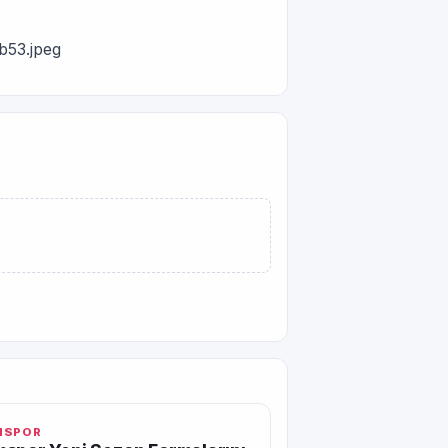
b53.jpeg
MSPOR