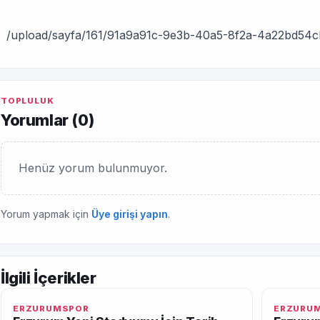
/upload/sayfa/161/91a9a91c-9e3b-40a5-8f2a-4a22bd54c
TOPLULUK
Yorumlar (
0
)
Henüz yorum bulunmuyor.
Yorum yapmak için
Üye girişi yapın
.
İlgili İçerikler
ERZURUMSPOR
ERZURU