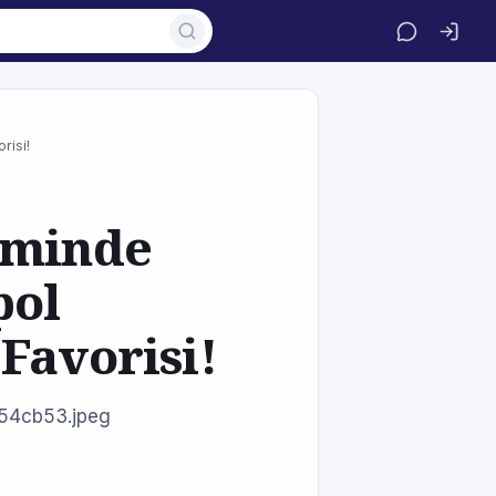
risi!
iminde
pol
Favorisi!
54cb53.jpeg