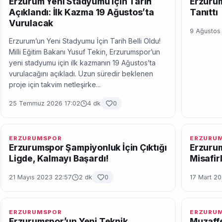
Erzurum Yeni Stadyumu İçin Tarih
Erzurum
Açıklandı: İlk Kazma 19 Ağustos’ta
Tanıttı
Vurulacak
9 Ağustos
Erzurum’un Yeni Stadyumu İçin Tarih Belli Oldu!
Milli Eğitim Bakanı Yusuf Tekin, Erzurumspor’un
yeni stadyumu için ilk kazmanın 19 Ağustos’ta
vurulacağını açıkladı. Uzun süredir beklenen
proje için takvim netleşirke...
25 Temmuz 2026 17:02
4 dk
0
ERZURUMSPOR
ERZURU
Erzurumspor Şampiyonluk İçin Çıktığı
Erzurum
Ligde, Kalmayı Başardı!
Misafir
21 Mayıs 2023 22:57
2 dk
0
17 Mart 2
ERZURUMSPOR
ERZURU
Erzurumspor’un Yeni Teknik
Muzaffe