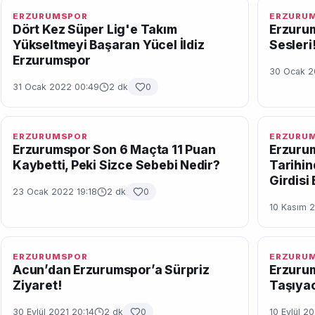
ERZURUMSPOR
ERZURU
Dört Kez Süper Lig'e Takım
Erzuru
Yükseltmeyi Başaran Yücel İldiz
Sesleri
Erzurumspor
30 Ocak 2
31 Ocak 2022 00:49
2 dk
0
ERZURUMSPOR
ERZURU
Erzurumspor Son 6 Maçta 11 Puan
Erzuru
Kaybetti, Peki Sizce Sebebi Nedir?
Tarihin
Girdisi 
23 Ocak 2022 19:18
2 dk
0
10 Kasım 
ERZURUMSPOR
ERZURU
Acun’dan Erzurumspor’a Sürpriz
Erzurum
Ziyaret!
Taşıya
30 Eylül 2021 20:14
2 dk
0
10 Eylül 2