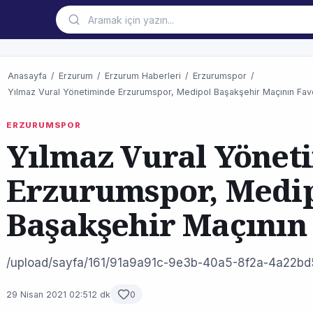
Anasayfa
/
Erzurum
/
Erzurum Haberleri
/
Erzurumspor
/
Yılmaz Vural Yönetiminde Erzurumspor, Medipol Başakşehir Maçının Favo
ERZURUMSPOR
Yılmaz Vural Yönet
Erzurumspor, Medi
Başakşehir Maçının 
/upload/sayfa/161/91a9a91c-9e3b-40a5-8f2a-4a22bd
29 Nisan 2021 02:51
2 dk
0