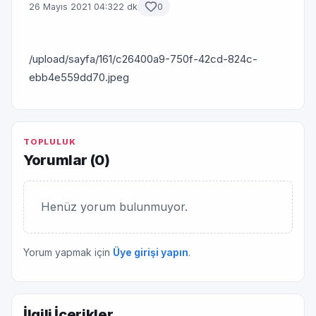
26 Mayıs 2021 04:32
2 dk
0
/upload/sayfa/161/c26400a9-750f-42cd-824c-
ebb4e559dd70.jpeg
TOPLULUK
Yorumlar (
0
)
Henüz yorum bulunmuyor.
Yorum yapmak için
Üye girişi yapın
.
İlgili İçerikler