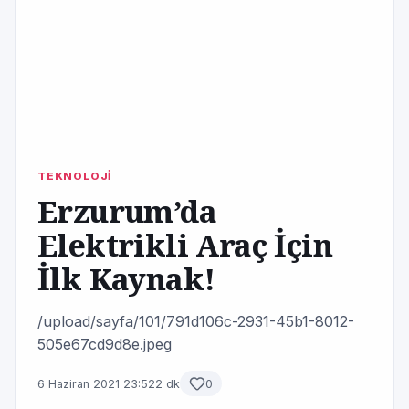
TEKNOLOJİ
Erzurum’da
Elektrikli Araç İçin
İlk Kaynak!
/upload/sayfa/101/791d106c-2931-45b1-8012-
505e67cd9d8e.jpeg
6 Haziran 2021 23:52
2 dk
0