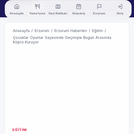
Anasayfa
Yeme İçme
Gezi Rehberi
Alışveriş
Erzurum
Giriş
Anasayfa
/
Erzurum
/
Erzurum Haberleri
/
Eğitim
/
Çocuklar Oyunlar Sayesinde Geçmişle Bugün Arasında
Köprü Kuruyor
EĞİTİM