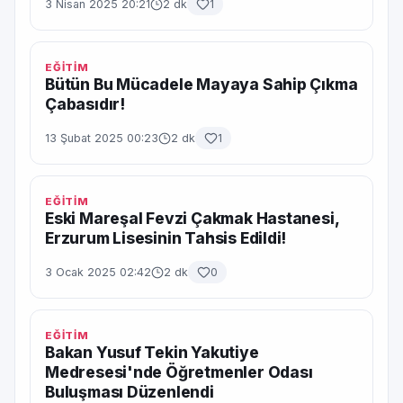
3 Nisan 2025 20:21
2 dk
1
EĞİTİM
Bütün Bu Mücadele Mayaya Sahip Çıkma
Çabasıdır!
13 Şubat 2025 00:23
2 dk
1
EĞİTİM
Eski Mareşal Fevzi Çakmak Hastanesi,
Erzurum Lisesinin Tahsis Edildi!
3 Ocak 2025 02:42
2 dk
0
EĞİTİM
Bakan Yusuf Tekin Yakutiye
Medresesi'nde Öğretmenler Odası
Buluşması Düzenlendi