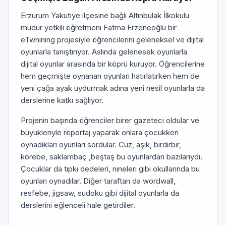
Erzurum Yakutiye ilçesine bağlı Altınbulak İlkokulu
müdür yetkili öğretmeni Fatma Erzeneoğlu bir
eTwnining projesiyle öğrencilerini geleneksel ve dijital
oyunlarla tanıştırıyor. Aslında gelenesek oyunlarla
dijital oyunlar arasında bir köprü kuruyor. Öğrencilerine
hem geçmişte oynanan oyunları hatırlatırken hem de
yeni çağa ayak uydurmak adına yeni nesil oyunlarla da
derslerine katkı sağlıyor.
Projenin başında öğrenciler birer gazeteci oldular ve
büyükleriyle röportaj yaparak onlara çocukken
oynadıkları oyunları sordular. Cüz, aşık, birdirbir,
körebe, saklambaç ,beştaş bu oyunlardan bazılarıydı.
Çocuklar da tıpkı dedeleri, nineleri gibi okullarında bu
oyunları oynadılar. Diğer taraftan da wordwall,
resfebe, jigsaw, sudoku gibi dijital oyunlarla da
derslerini eğlenceli hale getirdiler.