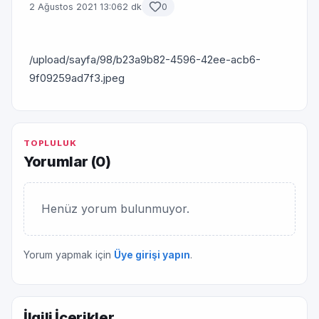
2 Ağustos 2021 13:06
2 dk
0
/upload/sayfa/98/b23a9b82-4596-42ee-acb6-
9f09259ad7f3.jpeg
TOPLULUK
Yorumlar (
0
)
Henüz yorum bulunmuyor.
Yorum yapmak için
Üye girişi yapın
.
İlgili İçerikler