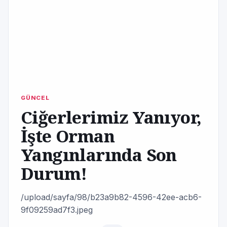
GÜNCEL
Ciğerlerimiz Yanıyor,
İşte Orman
Yangınlarında Son
Durum!
/upload/sayfa/98/b23a9b82-4596-42ee-acb6-
9f09259ad7f3.jpeg