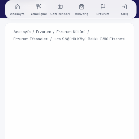
Anasayfa
Yeme İçme
Gezi Rehberi
Alışveriş
Erzurum
Giriş
Anasayfa
/
Erzurum
/
Erzurum Kültürü
/
Erzurum Efsaneleri
/
Ilıca Söğütlü Köyü Balıklı Gölü Efsanesi