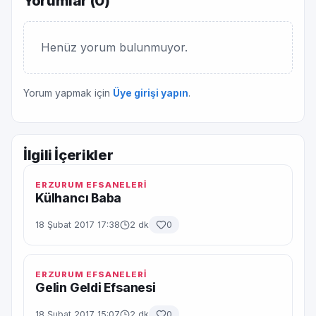
Yorumlar (
0
)
Henüz yorum bulunmuyor.
Yorum yapmak için
Üye girişi yapın
.
İlgili İçerikler
ERZURUM EFSANELERİ
Külhancı Baba
18 Şubat 2017 17:38
2 dk
0
ERZURUM EFSANELERİ
Gelin Geldi Efsanesi
18 Şubat 2017 15:07
2 dk
0