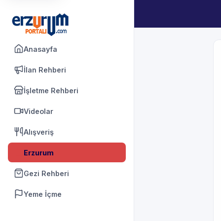
Anasayfa
İlan Rehberi
İşletme Rehberi
Videolar
Alışveriş
Erzurum
Gezi Rehberi
Yeme İçme