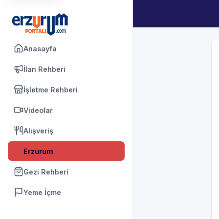
Anasayfa
İlan Rehberi
İşletme Rehberi
Videolar
Alışveriş
Erzurum
Gezi Rehberi
Yeme İçme