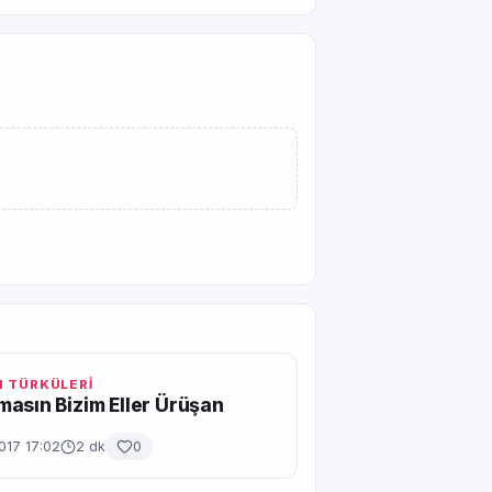
 TÜRKÜLERİ
asın Bizim Eller Ürüşan
017 17:02
2 dk
0