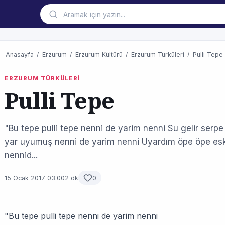
Anasayfa
/
Erzurum
/
Erzurum Kültürü
/
Erzurum Türküleri
/
Pulli Tepe
ERZURUM TÜRKÜLERİ
Pulli Tepe
"Bu tepe pulli tepe nenni de yarim nenni Su gelir serpe
yar uyumuş nenni de yarim nenni Uyardım öpe öpe eski
nennid...
15 Ocak 2017 03:00
2 dk
0
"Bu tepe pulli tepe nenni de yarim nenni