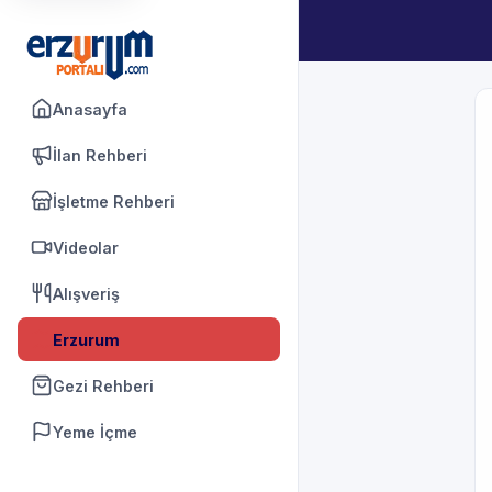
Anasayfa
İlan Rehberi
İşletme Rehberi
Videolar
Alışveriş
Erzurum
Gezi Rehberi
Yeme İçme