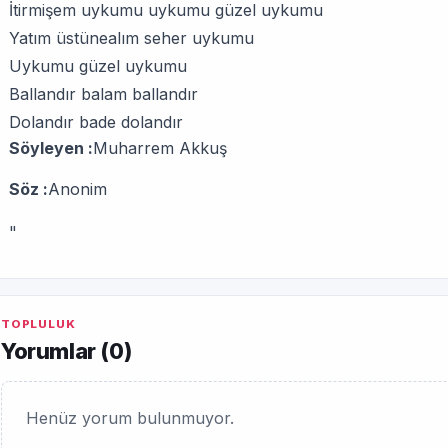
İtirmişem uykumu uykumu güzel uykumu
Yatım üstünealım seher uykumu
Uykumu güzel uykumu
Ballandır balam ballandır
Dolandır bade dolandır
Söyleyen :
Muharrem Akkuş
Söz :
Anonim
"
TOPLULUK
Yorumlar (
0
)
Henüz yorum bulunmuyor.