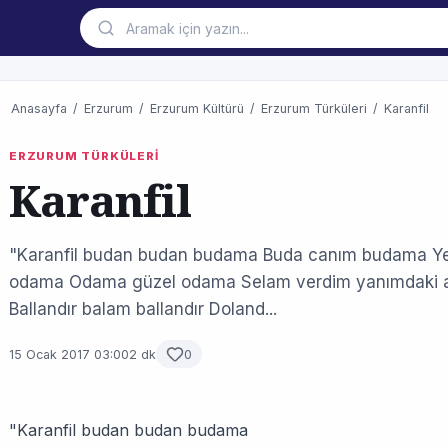
Anasayfa
/
Erzurum
/
Erzurum Kültürü
/
Erzurum Türküleri
/
Karanfil
ERZURUM TÜRKÜLERİ
Karanfil
"Karanfil budan budan budama Buda canım budama Y
odama Odama güzel odama Selam verdim yanımdaki
Ballandır balam ballandır Doland...
15 Ocak 2017 03:00
2 dk
0
"Karanfil budan budan budama