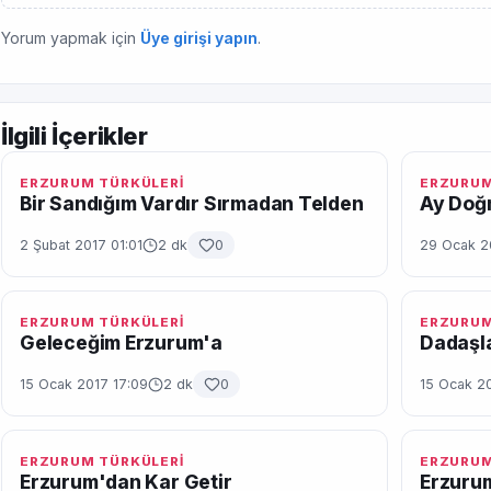
Yorum yapmak için
Üye girişi yapın
.
İlgili İçerikler
ERZURUM TÜRKÜLERİ
ERZURUM
Bir Sandığım Vardır Sırmadan Telden
Ay Doğm
2 Şubat 2017 01:01
2 dk
0
29 Ocak 2
ERZURUM TÜRKÜLERİ
ERZURUM
Geleceğim Erzurum'a
Dadaşl
15 Ocak 2017 17:09
2 dk
0
15 Ocak 2
ERZURUM TÜRKÜLERİ
ERZURUM
Erzurum'dan Kar Getir
Erzuru