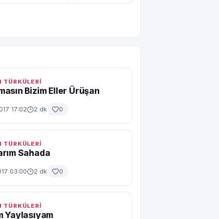
 TÜRKÜLERİ
asın Bizim Eller Ürüşan
017 17:02
2 dk
0
 TÜRKÜLERİ
arım Sahada
017 03:00
2 dk
0
 TÜRKÜLERİ
m Yaylasıyam