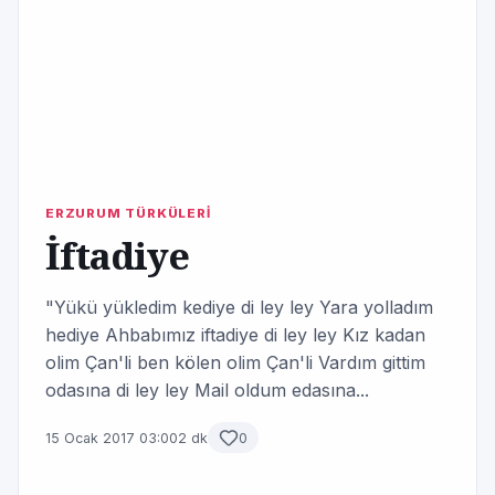
ERZURUM TÜRKÜLERİ
İftadiye
"Yükü yükledim kediye di ley ley Yara yolladım
hediye Ahbabımız iftadiye di ley ley Kız kadan
olim Çan'li ben kölen olim Çan'li Vardım gittim
odasına di ley ley Mail oldum edasına...
15 Ocak 2017 03:00
2 dk
0