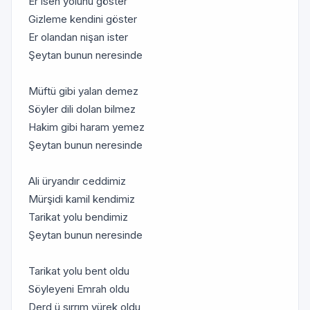
Er isen yolunu göster
Gizleme kendini göster
Er olandan nişan ister
Şeytan bunun neresinde
Müftü gibi yalan demez
Söyler dili dolan bilmez
Hakim gibi haram yemez
Şeytan bunun neresinde
Ali üryandır ceddimiz
Mürşidi kamil kendimiz
Tarikat yolu bendimiz
Şeytan bunun neresinde
Tarikat yolu bent oldu
Söyleyeni Emrah oldu
Derd ü sırrım yürek oldu