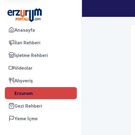
Anasayfa
İlan Rehberi
İşletme Rehberi
Videolar
Alışveriş
Erzurum
Gezi Rehberi
Yeme İçme