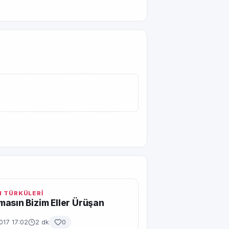
 TÜRKÜLERİ
asın Bizim Eller Ürüşan
017 17:02
2 dk
0