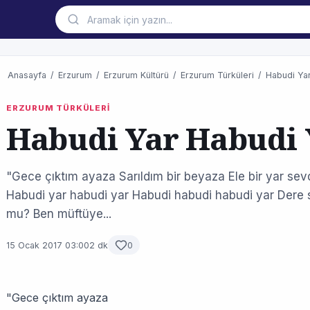
Anasayfa
/
Erzurum
/
Erzurum Kültürü
/
Erzurum Türküleri
/
Habudi Ya
ERZURUM TÜRKÜLERİ
Habudi Yar Habudi 
"Gece çıktım ayaza Sarıldım bir beyaza Ele bir yar s
Habudi yar habudi yar Habudi habudi habudi yar Dere 
mu? Ben müftüye...
15 Ocak 2017 03:00
2 dk
0
"Gece çıktım ayaza