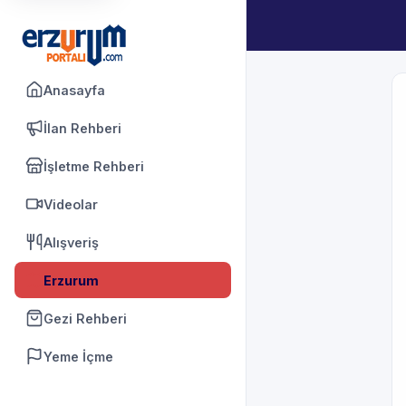
Anasayfa
İlan Rehberi
İşletme Rehberi
Videolar
Alışveriş
Erzurum
Gezi Rehberi
Yeme İçme