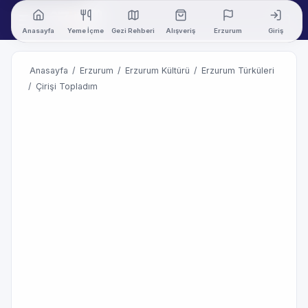
Anasayfa
Yeme İçme
Gezi Rehberi
Alışveriş
Erzurum
Giriş
Anasayfa
/
Erzurum
/
Erzurum Kültürü
/
Erzurum Türküleri
/
Çirişi Topladım