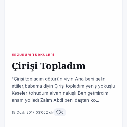
ERZURUM TÜRKÜLERİ
Çirişi Topladım
"Çirişi topladım götürün yiyin Ana beni gelin
ettiler,babama diyin Çirişi topladım yeniş yokuşlu
Keseler tohudum elvan nakışlı Ben getmirdim
anam yolladı Zalım Abdi beni daştan ko...
15 Ocak 2017 03:00
2 dk
0