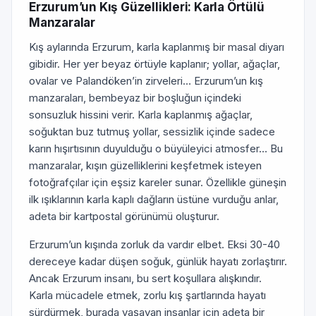
Erzurum’un Kış Güzellikleri: Karla Örtülü
Manzaralar
Kış aylarında Erzurum, karla kaplanmış bir masal diyarı
gibidir. Her yer beyaz örtüyle kaplanır; yollar, ağaçlar,
ovalar ve Palandöken’in zirveleri… Erzurum’un kış
manzaraları, bembeyaz bir boşluğun içindeki
sonsuzluk hissini verir. Karla kaplanmış ağaçlar,
soğuktan buz tutmuş yollar, sessizlik içinde sadece
karın hışırtısının duyulduğu o büyüleyici atmosfer… Bu
manzaralar, kışın güzelliklerini keşfetmek isteyen
fotoğrafçılar için eşsiz kareler sunar. Özellikle güneşin
ilk ışıklarının karla kaplı dağların üstüne vurduğu anlar,
adeta bir kartpostal görünümü oluşturur.
Erzurum’un kışında zorluk da vardır elbet. Eksi 30-40
dereceye kadar düşen soğuk, günlük hayatı zorlaştırır.
Ancak Erzurum insanı, bu sert koşullara alışkındır.
Karla mücadele etmek, zorlu kış şartlarında hayatı
sürdürmek, burada yaşayan insanlar için adeta bir