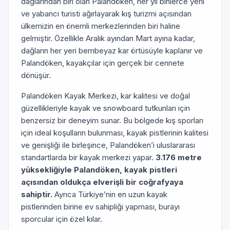
dağlarından biri olan Palandöken, her yıl binlerce yerli
ve yabancı turisti ağırlayarak kış turizmi açısından
ülkemizin en önemli merkezlerinden biri haline
gelmiştir. Özellikle Aralık ayından Mart ayına kadar,
dağların her yeri bembeyaz kar örtüsüyle kaplanır ve
Palandöken, kayakçılar için gerçek bir cennete
dönüşür.
Palandöken Kayak Merkezi, kar kalitesi ve doğal
güzellikleriyle kayak ve snowboard tutkunları için
benzersiz bir deneyim sunar. Bu bölgede kış sporları
için ideal koşulların bulunması, kayak pistlerinin kalitesi
ve genişliği ile birleşince, Palandöken’i uluslararası
standartlarda bir kayak merkezi yapar.
3.176 metre
yüksekliğiyle Palandöken, kayak pistleri
açısından oldukça elverişli bir coğrafyaya
sahiptir.
Ayrıca Türkiye’nin en uzun kayak
pistlerinden birine ev sahipliği yapması, burayı
sporcular için özel kılar.