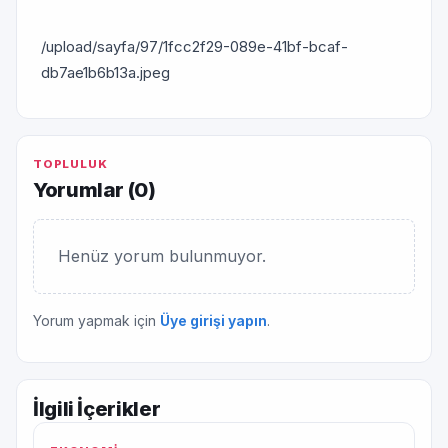
/upload/sayfa/97/1fcc2f29-089e-41bf-bcaf-
db7ae1b6b13a.jpeg
TOPLULUK
Yorumlar (
0
)
Henüz yorum bulunmuyor.
Yorum yapmak için
Üye girişi yapın
.
İlgili İçerikler