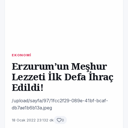
EKONOMİ
Erzurum’un Meşhur
Lezzeti İlk Defa İhraç
Edildi!
/upload/sayfa/97/1fcc2f29-089e-41bf-bcaf-
db7ae1b6b13a.jpeg
18 Ocak 2022 23:13
2 dk
0