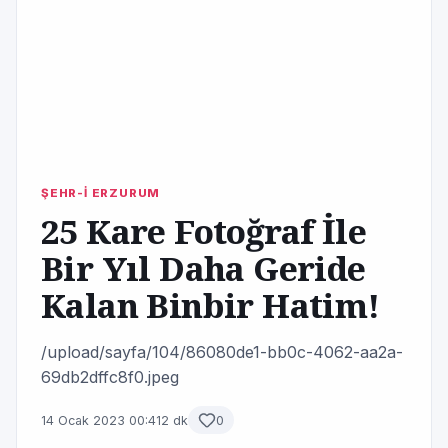
ŞEHR-İ ERZURUM
25 Kare Fotoğraf İle
Bir Yıl Daha Geride
Kalan Binbir Hatim!
/upload/sayfa/104/86080de1-bb0c-4062-aa2a-
69db2dffc8f0.jpeg
14 Ocak 2023 00:41
2 dk
0