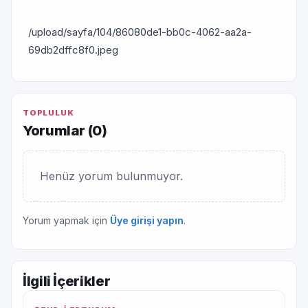
/upload/sayfa/104/86080de1-bb0c-4062-aa2a-
69db2dffc8f0.jpeg
TOPLULUK
Yorumlar (
0
)
Henüz yorum bulunmuyor.
Yorum yapmak için
Üye girişi yapın
.
İlgili İçerikler